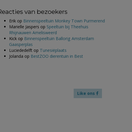
Reacties van bezoekers
Erik
op
Binnenspeeltuin Monkey Town Purmerend
Marielle Jaspers
op
Speeltuin bij Theehuis
Rhijnauwen Amelisweerd
Kick
op
Binnenspeeltuin Ballorig Amsterdam
Gaasperplas
Luciededelft
op
Tunesiëplaats
Jolanda
op
BestZOO dierentuin in Best
Like ons