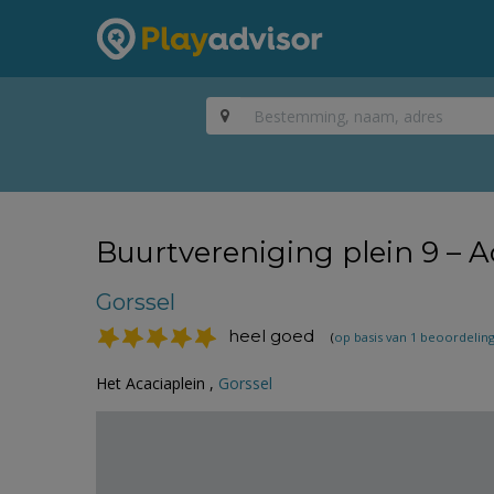
Buurtvereniging plein 9 – A
Gorssel
heel goed
(
op basis van 1 beoordelin
Het Acaciaplein ,
Gorssel