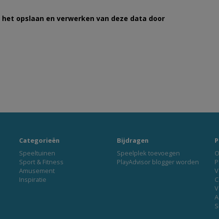
et het opslaan en verwerken van deze data door
Categorieën
Bijdragen
P
Speeltuinen
Speelplek toevoegen
O
Sport & Fitness
PlayAdvisor blogger worden
P
Amusement
V
Inspiratie
C
V
A
S