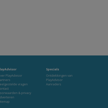
layAdvisor
Specials
ver PlayAdvisor
Ontdekkingen van
artners
PlayAdvisor
eelgestelde vragen
Aanraders
ontact
oorwaarden & privacy
dverteren
itemap