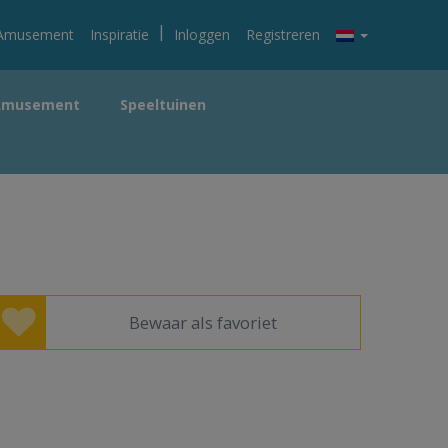
|
Amusement
Inspiratie
Inloggen
Registreren
Amusement
Speeltuinen
Bewaar als favoriet