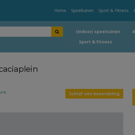
Home
Speeltuinen
Sport & Fitness
(Indoor) speeltuinen
Sport & Fitness
caciaplein
gen
)
Schrijf een beoordeling