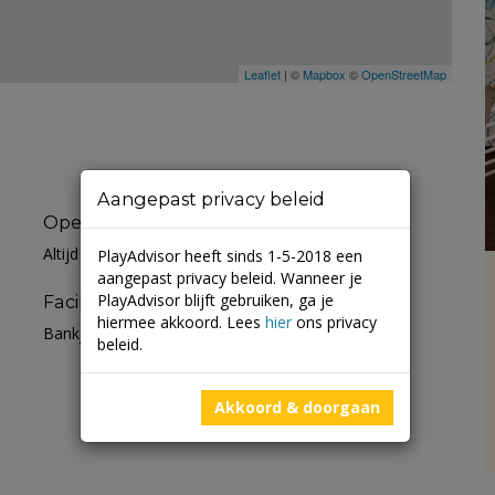
Leaflet
| ©
Mapbox
©
OpenStreetMap
Aangepast privacy beleid
Openingstijden
Altijd open
PlayAdvisor heeft sinds 1-5-2018 een
aangepast privacy beleid. Wanneer je
PlayAdvisor blijft gebruiken, ga je
Faciliteiten
hiermee akkoord. Lees
hier
ons privacy
Bankje
beleid.
Akkoord & doorgaan