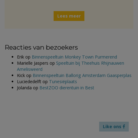
Lees meer
Reacties van bezoekers
Erik
op
Binnenspeeltuin Monkey Town Purmerend
Marielle Jaspers
op
Speeltuin bij Theehuis Rhijnauwen
Amelisweerd
Kick
op
Binnenspeeltuin Ballorig Amsterdam Gaasperplas
Luciededelft
op
Tunesiëplaats
Jolanda
op
BestZOO dierentuin in Best
Like ons