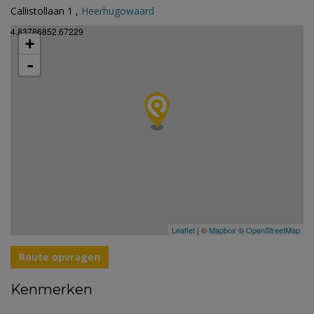
Callistollaan 1 ,
Heerhugowaard
4.83786852.67229
+
-
Leaflet
| ©
Mapbox
©
OpenStreetMap
Route opvragen
Kenmerken