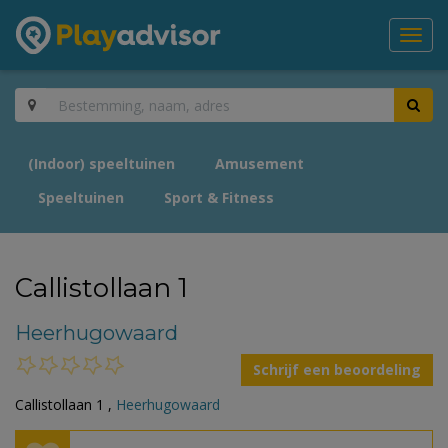
Toggl
navig
(Indoor) speeltuinen
Amusement
Speeltuinen
Sport & Fitness
Callistollaan 1
Heerhugowaard
Schrijf een beoordeling
Callistollaan 1 ,
Heerhugowaard