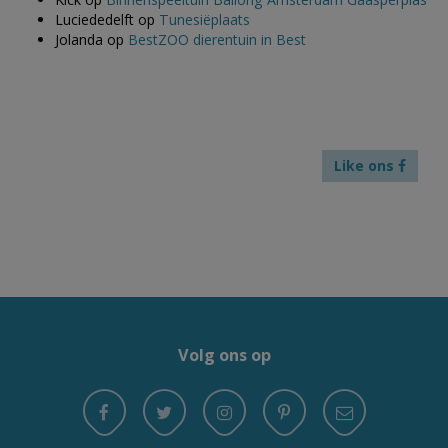
Luciededelft
op
Tunesiëplaats
Jolanda
op
BestZOO dierentuin in Best
Like ons
Volg ons op