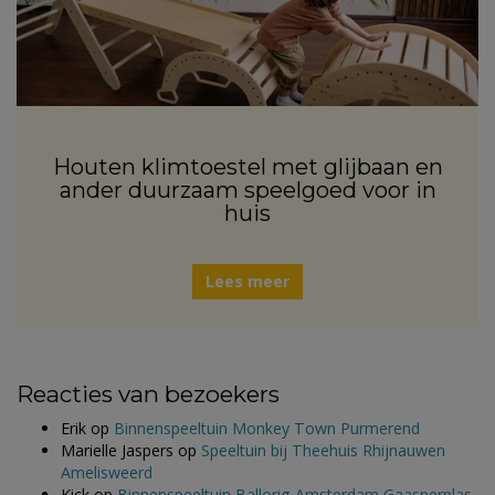
Houten klimtoestel met glijbaan en
ander duurzaam speelgoed voor in
huis
Lees meer
Reacties van bezoekers
Erik
op
Binnenspeeltuin Monkey Town Purmerend
Marielle Jaspers
op
Speeltuin bij Theehuis Rhijnauwen
Amelisweerd
Kick
op
Binnenspeeltuin Ballorig Amsterdam Gaasperplas