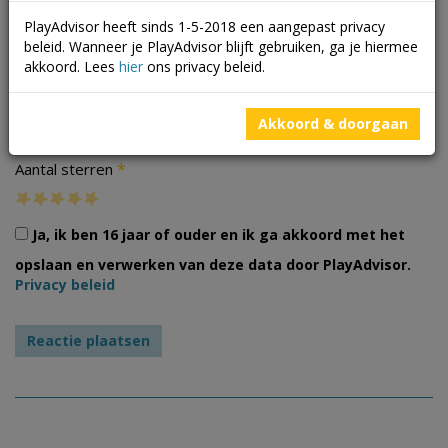
PlayAdvisor heeft sinds 1-5-2018 een aangepast privacy
beleid. Wanneer je PlayAdvisor blijft gebruiken, ga je hiermee
akkoord. Lees
hier
ons privacy beleid.
Foto's
Akkoord & doorgaan
*
Aantal sterren
Ja, ik ben 16 jaar of ouder en ik ga akkoord met het
opslaan en verwerken van deze data door PlayAdvisor.
Privacy beleid