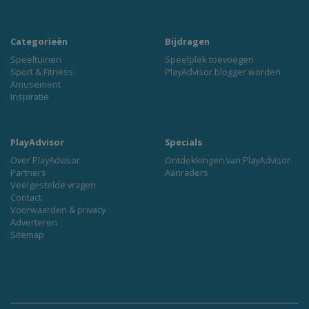
Categorieën
Bijdragen
Speeltuinen
Speelplek toevoegen
Sport & Fitness
PlayAdvisor blogger worden
Amusement
Inspiratie
PlayAdvisor
Specials
Over PlayAdvisor
Ontdekkingen van PlayAdvisor
Partners
Aanraders
Veelgestelde vragen
Contact
Voorwaarden & privacy
Adverteren
Sitemap