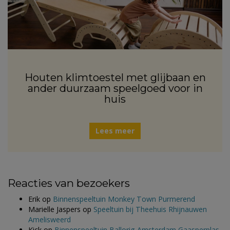
Houten klimtoestel met glijbaan en
ander duurzaam speelgoed voor in
huis
Lees meer
Reacties van bezoekers
Erik
op
Binnenspeeltuin Monkey Town Purmerend
Marielle Jaspers
op
Speeltuin bij Theehuis Rhijnauwen
Amelisweerd
Kick
op
Binnenspeeltuin Ballorig Amsterdam Gaasperplas