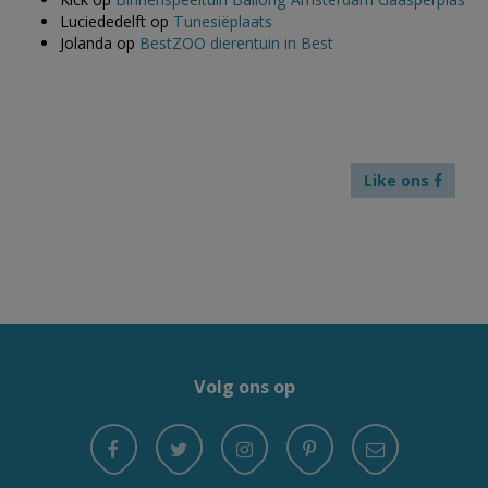
Luciededelft
op
Tunesiëplaats
Jolanda
op
BestZOO dierentuin in Best
Like ons
Volg ons op