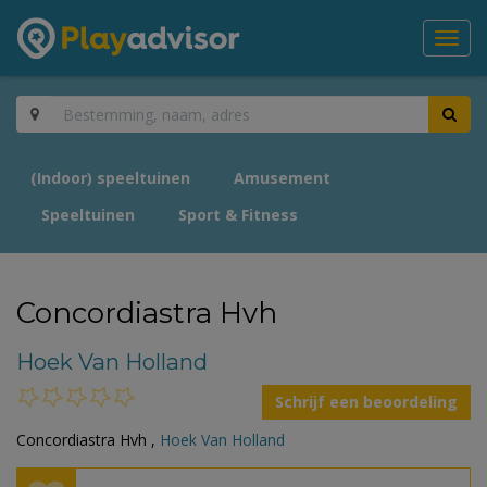
Toggl
navig
(Indoor) speeltuinen
Amusement
Speeltuinen
Sport & Fitness
Concordiastra Hvh
Hoek Van Holland
Schrijf een beoordeling
Concordiastra Hvh ,
Hoek Van Holland