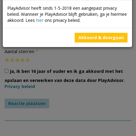
PlayAdvisor heeft sinds 1-5-2018 een aangepast privacy
beleid. Wanneer je PlayAdvisor blijft gebruiken, ga je hiermee
akkoord. Lees
hier
ons privacy beleid.
Foto's
Akkoord & doorgaan
*
Aantal sterren
Ja, ik ben 16 jaar of ouder en ik ga akkoord met het
opslaan en verwerken van deze data door PlayAdvisor.
Privacy beleid