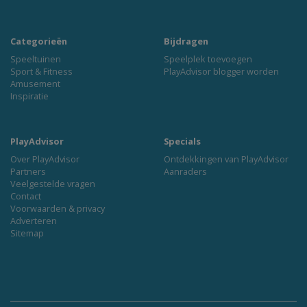
Categorieën
Bijdragen
Speeltuinen
Speelplek toevoegen
Sport & Fitness
PlayAdvisor blogger worden
Amusement
Inspiratie
PlayAdvisor
Specials
Over PlayAdvisor
Ontdekkingen van PlayAdvisor
Partners
Aanraders
Veelgestelde vragen
Contact
Voorwaarden & privacy
Adverteren
Sitemap