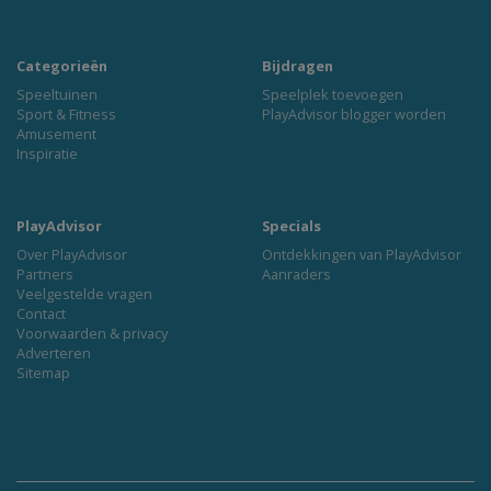
Categorieën
Bijdragen
Speeltuinen
Speelplek toevoegen
Sport & Fitness
PlayAdvisor blogger worden
Amusement
Inspiratie
PlayAdvisor
Specials
Over PlayAdvisor
Ontdekkingen van PlayAdvisor
Partners
Aanraders
Veelgestelde vragen
Contact
Voorwaarden & privacy
Adverteren
Sitemap