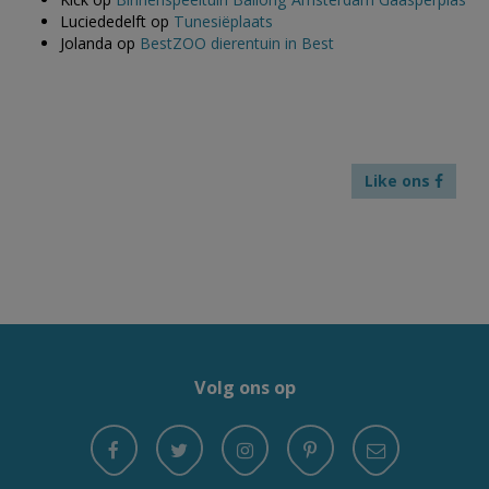
Luciededelft
op
Tunesiëplaats
Jolanda
op
BestZOO dierentuin in Best
Like ons
Volg ons op