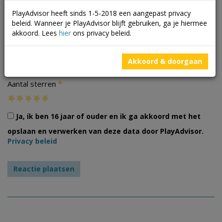
PlayAdvisor heeft sinds 1-5-2018 een aangepast privacy
beleid. Wanneer je PlayAdvisor blijft gebruiken, ga je hiermee
akkoord. Lees
hier
ons privacy beleid.
Foto's
Akkoord & doorgaan
*
Aantal sterren
Ja, ik ben 16 jaar of ouder en ik ga akkoord met het
opslaan en verwerken van deze data door PlayAdvisor.
Privacy beleid