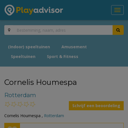
Toggl
navig
(Indoor) speeltuinen
Amusement
Speeltuinen
Sport & Fitness
Cornelis Houmespa
Rotterdam
Schrijf een beoordeling
Cornelis Houmespa ,
Rotterdam