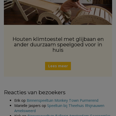
Houten klimtoestel met glijbaan en
ander duurzaam speelgoed voor in
huis
Lees meer
Reacties van bezoekers
Erik
op
Binnenspeeltuin Monkey Town Purmerend
Marielle Jaspers
op
Speeltuin bij Theehuis Rhijnauwen
Amelisweerd
Kick
op
Binnenspeeltuin Ballorig Amsterdam Gaasperplas