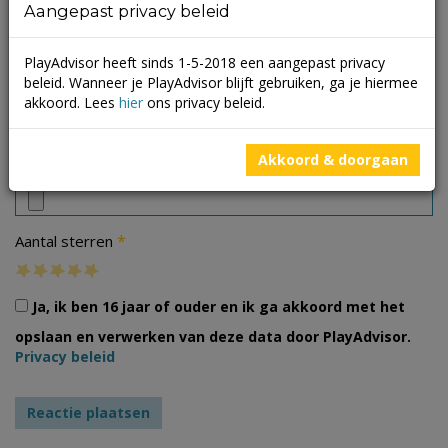
Aangepast privacy beleid
PlayAdvisor heeft sinds 1-5-2018 een aangepast privacy
beleid. Wanneer je PlayAdvisor blijft gebruiken, ga je hiermee
akkoord. Lees
hier
ons privacy beleid.
Foto's
Akkoord & doorgaan
*
Aantal sterren
Ja, ik ben 16 jaar of ouder en ik ga akkoord met het
opslaan en verwerken van deze data door PlayAdvisor.
Privacy beleid