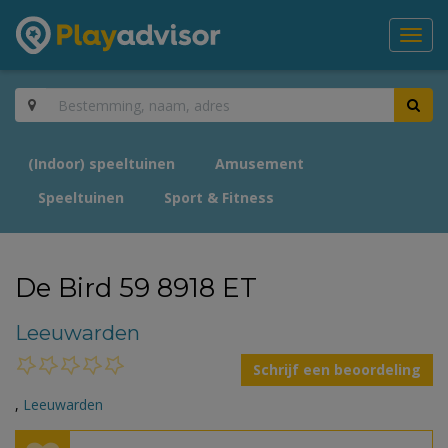
Toggl
navig
(Indoor) speeltuinen
Amusement
Speeltuinen
Sport & Fitness
De Bird 59 8918 ET
Leeuwarden
Schrijf een beoordeling
,
Leeuwarden