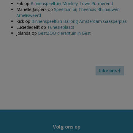
Erik
op
Binnenspeeltuin Monkey Town Purmerend
Marielle Jaspers
op
Speeltuin bij Theehuis Rhijnauwen
Amelisweerd
Kick
op
Binnenspeeltuin Ballorig Amsterdam Gaasperplas
Luciededelft
op
Tunesiëplaats
Jolanda
op
BestZOO dierentuin in Best
Like ons
Volg ons op