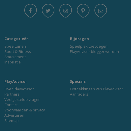
Categorieën
Bijdragen
Speeltuinen
Speelplek toevoegen
Sport & Fitness
PlayAdvisor blogger worden
Amusement
Inspiratie
PlayAdvisor
Specials
Over PlayAdvisor
Ontdekkingen van PlayAdvisor
Partners
Aanraders
Veelgestelde vragen
Contact
Voorwaarden & privacy
Adverteren
Sitemap