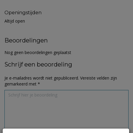
Openingstijden
Altijd open
Beoordelingen
Nog geen beoordelingen geplaatst
Schrijf een beoordeling
Je e-mailadres wordt niet gepubliceerd.
Vereiste velden zijn
gemarkeerd met
*