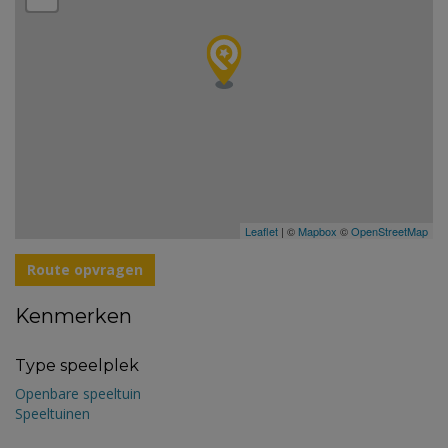
Leaflet
| ©
Mapbox
©
OpenStreetMap
Route opvragen
Kenmerken
Type speelplek
Openbare speeltuin
Speeltuinen