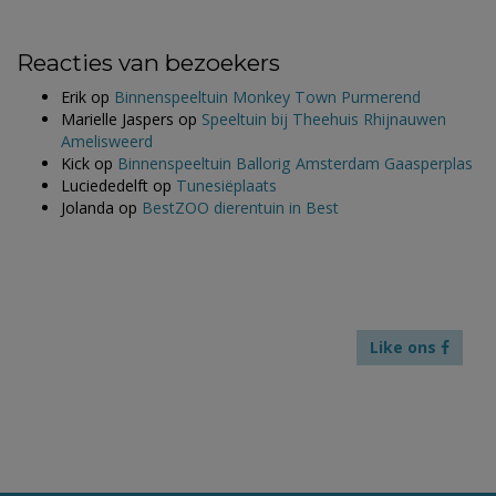
Reacties van bezoekers
Erik
op
Binnenspeeltuin Monkey Town Purmerend
Marielle Jaspers
op
Speeltuin bij Theehuis Rhijnauwen
Amelisweerd
Kick
op
Binnenspeeltuin Ballorig Amsterdam Gaasperplas
Luciededelft
op
Tunesiëplaats
Jolanda
op
BestZOO dierentuin in Best
Like ons