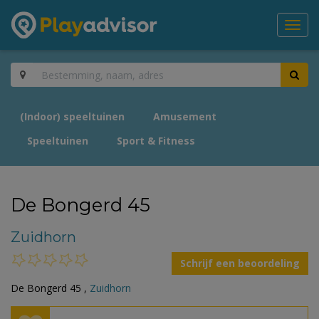
Toggl
navig
(Indoor) speeltuinen
Amusement
Speeltuinen
Sport & Fitness
De Bongerd 45
Zuidhorn
Schrijf een beoordeling
De Bongerd 45 ,
Zuidhorn