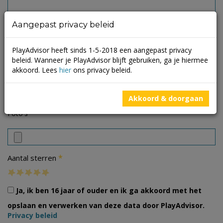
Aangepast privacy beleid
PlayAdvisor heeft sinds 1-5-2018 een aangepast privacy
beleid. Wanneer je PlayAdvisor blijft gebruiken, ga je hiermee
akkoord. Lees
hier
ons privacy beleid.
Akkoord & doorgaan
Foto's
*
Aantal sterren
Ja, ik ben 16 jaar of ouder en ik ga akkoord met het
opslaan en verwerken van deze data door PlayAdvisor.
Privacy beleid