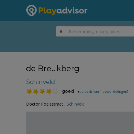
de Breukberg
Schinveld
goed
(
op basis van 1 beoordelingen
)
Doctor Poelsstraat ,
Schinveld