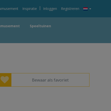
|
Amusement
Inspiratie
Inloggen
Registreren
Amusement
Speeltuinen
Bewaar als favoriet