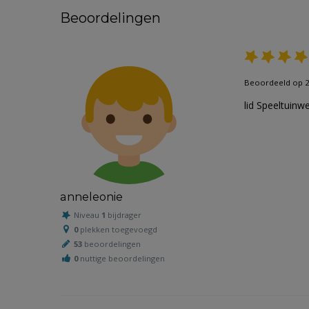
Beoordelingen
Beoordeeld op 24
lid Speeltuinw
anneleonie
Niveau
1
bijdrager
0
plekken toegevoegd
53
beoordelingen
0
nuttige beoordelingen