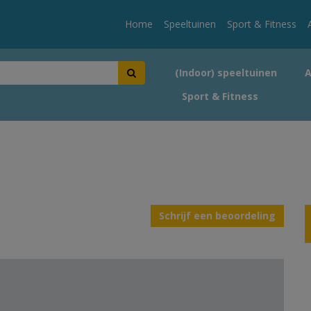
Home
Speeltuinen
Sport & Fitness
(Indoor) speeltuinen
Sport & Fitness
Schrijf een beoordeling