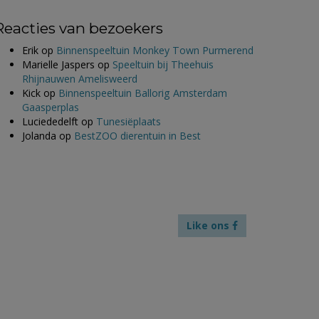
Reacties van bezoekers
Erik
op
Binnenspeeltuin Monkey Town Purmerend
Marielle Jaspers
op
Speeltuin bij Theehuis
Rhijnauwen Amelisweerd
Kick
op
Binnenspeeltuin Ballorig Amsterdam
Gaasperplas
Luciededelft
op
Tunesiëplaats
Jolanda
op
BestZOO dierentuin in Best
Like ons