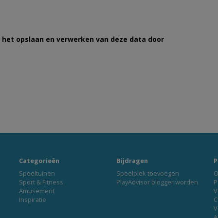
et het opslaan en verwerken van deze data door
Categorieën
Bijdragen
P
Speeltuinen
Speelplek toevoegen
O
Sport & Fitness
PlayAdvisor blogger worden
P
Amusement
V
Inspiratie
C
V
A