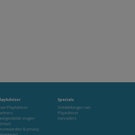
layAdvisor
Specials
ver PlayAdvisor
Ontdekkingen van
artners
PlayAdvisor
eelgestelde vragen
Aanraders
ontact
oorwaarden & privacy
dverteren