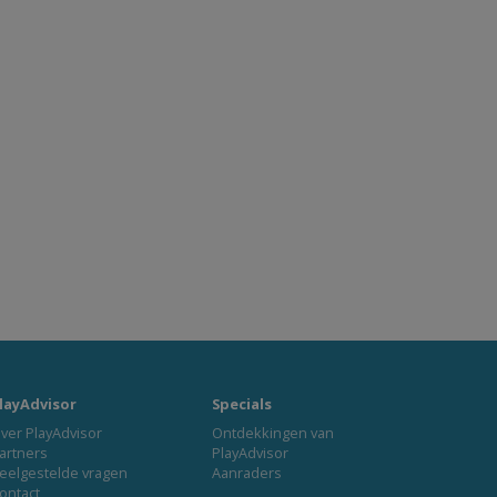
layAdvisor
Specials
ver PlayAdvisor
Ontdekkingen van
artners
PlayAdvisor
eelgestelde vragen
Aanraders
ontact