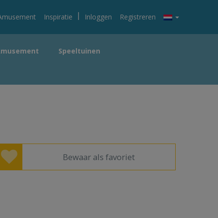
|
Amusement
Inspiratie
Inloggen
Registreren
Amusement
Speeltuinen
Bewaar als favoriet