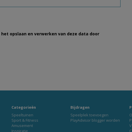
et het opslaan en verwerken van deze data door
Categorieën
Bijdragen
P
Speeltuinen
Speelplek toevoegen
O
Sport & Fitness
PlayAdvisor blogger worden
P
Amusement
V
Inspiratie
C