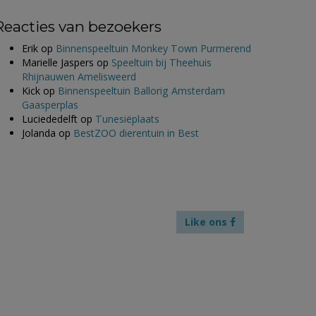
Reacties van bezoekers
Erik
op
Binnenspeeltuin Monkey Town Purmerend
Marielle Jaspers
op
Speeltuin bij Theehuis
Rhijnauwen Amelisweerd
Kick
op
Binnenspeeltuin Ballorig Amsterdam
Gaasperplas
Luciededelft
op
Tunesiëplaats
Jolanda
op
BestZOO dierentuin in Best
Like ons