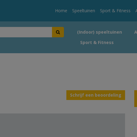
Home
Speeltuinen
Sport & Fitness
(Indoor) speeltuinen
Sport & Fitness
Schrijf een beoordeling