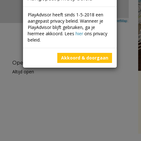
PlayAdvisor heeft sinds 1-5-2018 een
aangepast privacy beleid. Wanneer je
Leaflet
| ©
Mapbox
©
OpenStreetMap
PlayAdvisor blijft gebruiken, ga je
hiermee akkoord. Lees
hier
ons privacy
beleid.
Akkoord & doorgaan
Openingstijden
Altijd open