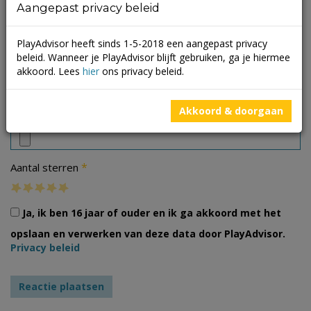
Aangepast privacy beleid
PlayAdvisor heeft sinds 1-5-2018 een aangepast privacy
beleid. Wanneer je PlayAdvisor blijft gebruiken, ga je hiermee
akkoord. Lees
hier
ons privacy beleid.
Foto's
Akkoord & doorgaan
*
Aantal sterren
Ja, ik ben 16 jaar of ouder en ik ga akkoord met het
opslaan en verwerken van deze data door PlayAdvisor.
Privacy beleid