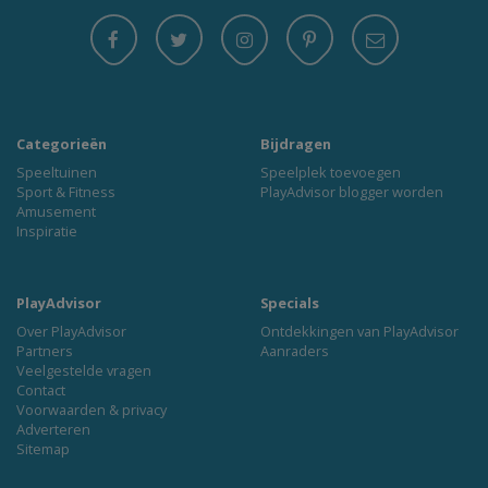
Categorieën
Bijdragen
Speeltuinen
Speelplek toevoegen
Sport & Fitness
PlayAdvisor blogger worden
Amusement
Inspiratie
PlayAdvisor
Specials
Over PlayAdvisor
Ontdekkingen van PlayAdvisor
Partners
Aanraders
Veelgestelde vragen
Contact
Voorwaarden & privacy
Adverteren
Sitemap