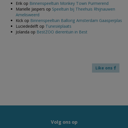
Erik
op
Binnenspeeltuin Monkey Town Purmerend
Marielle Jaspers
op
Speeltuin bij Theehuis Rhijnauwen
Amelisweerd
Kick
op
Binnenspeeltuin Ballorig Amsterdam Gaasperplas
Luciededelft
op
Tunesiëplaats
Jolanda
op
BestZOO dierentuin in Best
Like ons
Volg ons op