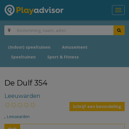
Toggl
navig
(Indoor) speeltuinen
Amusement
Speeltuinen
Sport & Fitness
De Dulf 354
Leeuwarden
Schrijf een beoordeling
,
Leeuwarden