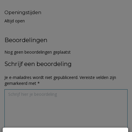
Openingstijden
Altijd open
Beoordelingen
Nog geen beoordelingen geplaatst
Schrijf een beoordeling
Je e-mailadres wordt niet gepubliceerd.
Vereiste velden zijn
gemarkeerd met
*