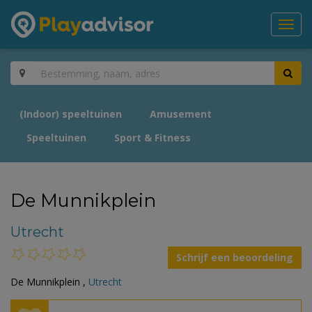
Toggl
navig
(Indoor) speeltuinen
Amusement
Speeltuinen
Sport & Fitness
De Munnikplein
Utrecht
Schrijf een beoordeling
De Munnikplein ,
Utrecht