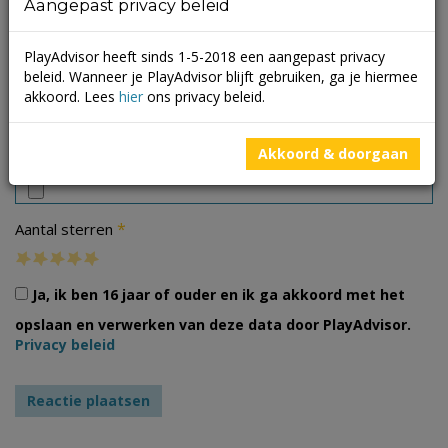
Aangepast privacy beleid
PlayAdvisor heeft sinds 1-5-2018 een aangepast privacy
beleid. Wanneer je PlayAdvisor blijft gebruiken, ga je hiermee
akkoord. Lees
hier
ons privacy beleid.
Foto's
Akkoord & doorgaan
*
Aantal sterren
Ja, ik ben 16 jaar of ouder en ik ga akkoord met het
opslaan en verwerken van deze data door PlayAdvisor.
Privacy beleid