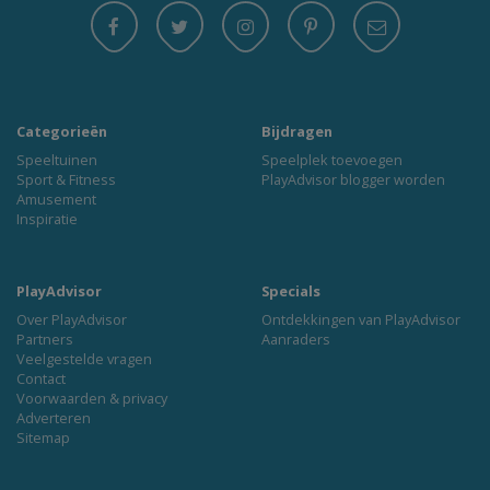
Categorieën
Bijdragen
Speeltuinen
Speelplek toevoegen
Sport & Fitness
PlayAdvisor blogger worden
Amusement
Inspiratie
PlayAdvisor
Specials
Over PlayAdvisor
Ontdekkingen van PlayAdvisor
Partners
Aanraders
Veelgestelde vragen
Contact
Voorwaarden & privacy
Adverteren
Sitemap