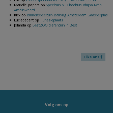
Marielle Jaspers
op
Speeltuin bij Theehuis Rhijnauwen
Amelisweerd
Kick
op
Binnenspeeltuin Ballorig Amsterdam Gaasperplas
Luciededelft
op
Tunesiëplaats
Jolanda
op
BestZOO dierentuin in Best
Like ons
Volg ons op