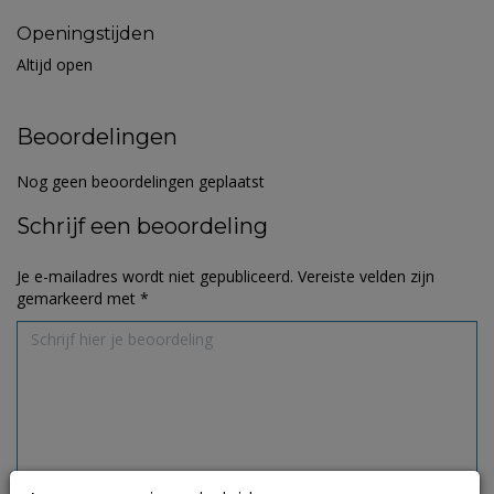
Openingstijden
Altijd open
Beoordelingen
Nog geen beoordelingen geplaatst
Schrijf een beoordeling
Je e-mailadres wordt niet gepubliceerd.
Vereiste velden zijn
gemarkeerd met
*