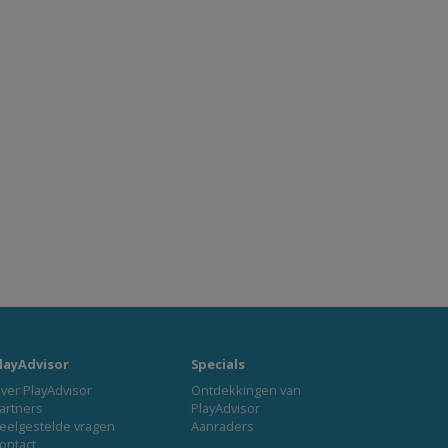
layAdvisor
Specials
ver PlayAdvisor
Ontdekkingen van
artners
PlayAdvisor
eelgestelde vragen
Aanraders
ontact