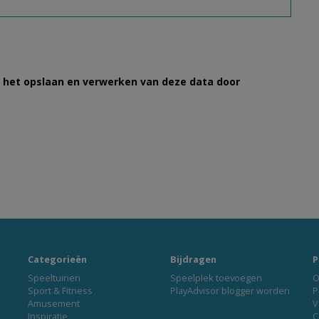
et het opslaan en verwerken van deze data door
Categorieën
Bijdragen
P
Speeltuinen
Speelplek toevoegen
O
Sport & Fitness
PlayAdvisor blogger worden
P
Amusement
V
Inspiratie
C