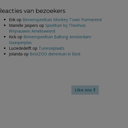
Reacties van bezoekers
Erik
op
Binnenspeeltuin Monkey Town Purmerend
Marielle Jaspers
op
Speeltuin bij Theehuis
Rhijnauwen Amelisweerd
Kick
op
Binnenspeeltuin Ballorig Amsterdam
Gaasperplas
Luciededelft
op
Tunesiëplaats
Jolanda
op
BestZOO dierentuin in Best
Like ons