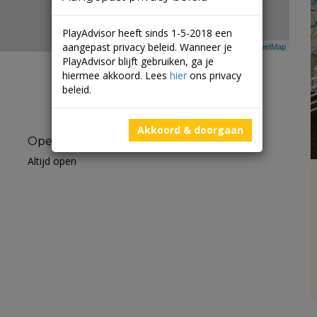
PlayAdvisor heeft sinds 1-5-2018 een
aangepast privacy beleid. Wanneer je
Leaflet
| ©
Mapbox
©
OpenStreetMap
PlayAdvisor blijft gebruiken, ga je
hiermee akkoord. Lees
hier
ons privacy
beleid.
Akkoord & doorgaan
Openingstijden
Altijd open