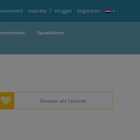
|
Amusement
Inspiratie
Inloggen
Registreren
Amusement
Speeltuinen
Bewaar als favoriet