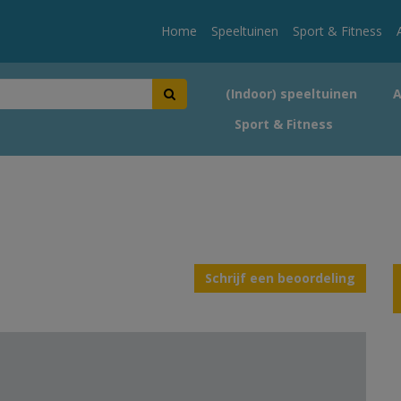
Home
Speeltuinen
Sport & Fitness
(Indoor) speeltuinen
Sport & Fitness
Schrijf een beoordeling