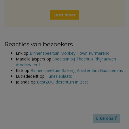
Lees meer
Reacties van bezoekers
Erik
op
Binnenspeeltuin Monkey Town Purmerend
Marielle Jaspers
op
Speeltuin bij Theehuis Rhijnauwen
Amelisweerd
Kick
op
Binnenspeeltuin Ballorig Amsterdam Gaasperplas
Luciededelft
op
Tunesiëplaats
Jolanda
op
BestZOO dierentuin in Best
Like ons