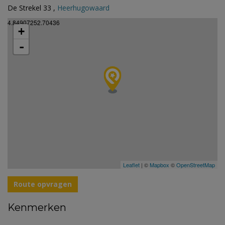
De Strekel 33 ,
Heerhugowaard
4.84907252.70436
+
-
Leaflet
| ©
Mapbox
©
OpenStreetMap
Route opvragen
Kenmerken