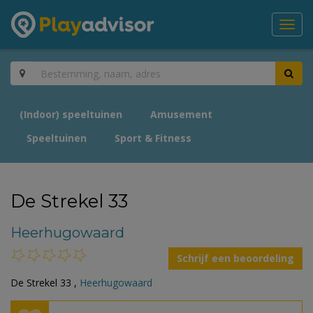
Toggl
navig
(Indoor) speeltuinen
Amusement
Speeltuinen
Sport & Fitness
De Strekel 33
Heerhugowaard
Schrijf een beoordeling
De Strekel 33 ,
Heerhugowaard