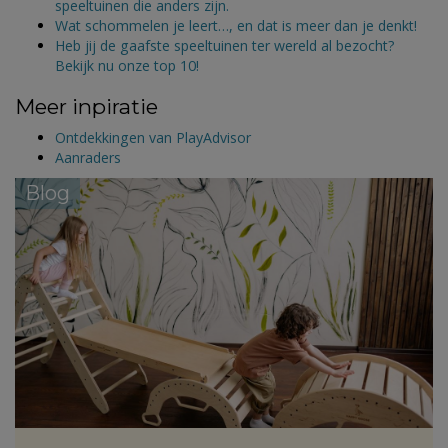
speeltuinen die anders zijn.
Wat schommelen je leert…, en dat is meer dan je denkt!
Heb jij de gaafste speeltuinen ter wereld al bezocht?
Bekijk nu onze top 10!
Meer inpiratie
Ontdekkingen van PlayAdvisor
Aanraders
Blog