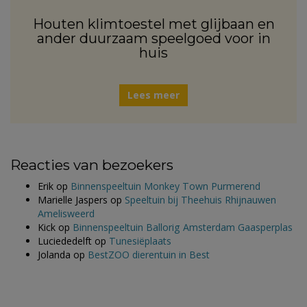
Houten klimtoestel met glijbaan en
ander duurzaam speelgoed voor in
huis
Lees meer
Reacties van bezoekers
Erik
op
Binnenspeeltuin Monkey Town Purmerend
Marielle Jaspers
op
Speeltuin bij Theehuis Rhijnauwen
Amelisweerd
Kick
op
Binnenspeeltuin Ballorig Amsterdam Gaasperplas
Luciededelft
op
Tunesiëplaats
Jolanda
op
BestZOO dierentuin in Best