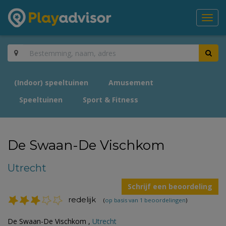
Toggl
navig
(Indoor) speeltuinen
Amusement
Speeltuinen
Sport & Fitness
De Swaan-De Vischkom
Utrecht
Schrijf een beoordeling
redelijk
(
op basis van 1 beoordelingen
)
De Swaan-De Vischkom ,
Utrecht