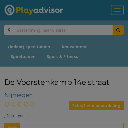
Toggl
navig
(Indoor) speeltuinen
Amusement
Speeltuinen
Sport & Fitness
De Voorstenkamp 14e straat
Nijmegen
Schrijf een beoordeling
,
Nijmegen