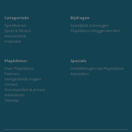
Categorieën
Bijdragen
Speeltuinen
Speelplek toevoegen
Sport & Fitness
PlayAdvisor blogger worden
Amusement
Inspiratie
PlayAdvisor
Specials
Over PlayAdvisor
Ontdekkingen van PlayAdvisor
Partners
Aanraders
Veelgestelde vragen
Contact
Voorwaarden & privacy
Adverteren
Sitemap