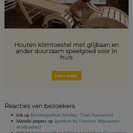
Houten klimtoestel met glijbaan en
ander duurzaam speelgoed voor in
huis
Lees meer
Reacties van bezoekers
Erik
op
Binnenspeeltuin Monkey Town Purmerend
Marielle Jaspers
op
Speeltuin bij Theehuis Rhijnauwen
Amelisweerd
Kick
op
Binnenspeeltuin Ballorig Amsterdam Gaasperplas