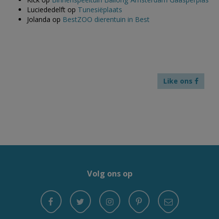
Luciededelft
op
Tunesiëplaats
Jolanda
op
BestZOO dierentuin in Best
Like ons
Volg ons op