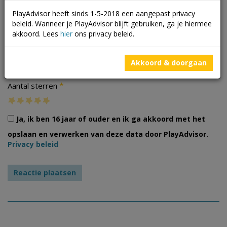
PlayAdvisor heeft sinds 1-5-2018 een aangepast privacy
beleid. Wanneer je PlayAdvisor blijft gebruiken, ga je hiermee
akkoord. Lees
hier
ons privacy beleid.
Foto's
Akkoord & doorgaan
*
Aantal sterren
Ja, ik ben 16 jaar of ouder en ik ga akkoord met het
opslaan en verwerken van deze data door PlayAdvisor.
Privacy beleid