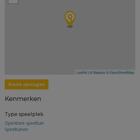
Leaflet
| ©
Mapbox
©
OpenStreetMap
Route opvragen
Kenmerken
Type speelplek
Openbare speeltuin
Speeltuinen