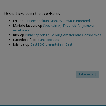
Reacties van bezoekers
Erik
op
Binnenspeeltuin Monkey Town Purmerend
Marielle Jaspers
op
Speeltuin bij Theehuis Rhijnauwen
Amelisweerd
Kick
op
Binnenspeeltuin Ballorig Amsterdam Gaasperplas
Luciededelft
op
Tunesiëplaats
Jolanda
op
BestZOO dierentuin in Best
Like ons