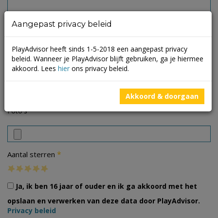
Aangepast privacy beleid
PlayAdvisor heeft sinds 1-5-2018 een aangepast privacy
beleid. Wanneer je PlayAdvisor blijft gebruiken, ga je hiermee
akkoord. Lees
hier
ons privacy beleid.
Akkoord & doorgaan
Foto's
*
Aantal sterren
Ja, ik ben 16 jaar of ouder en ik ga akkoord met het
opslaan en verwerken van deze data door PlayAdvisor.
Privacy beleid