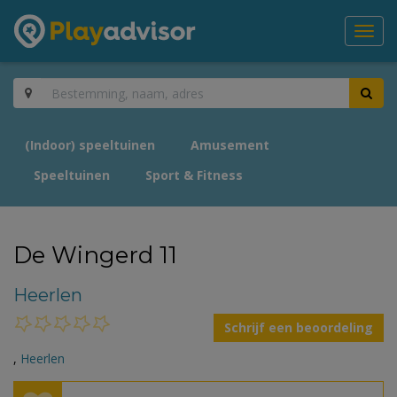
Toggl
navig
(Indoor) speeltuinen
Amusement
Speeltuinen
Sport & Fitness
De Wingerd 11
Heerlen
Schrijf een beoordeling
,
Heerlen