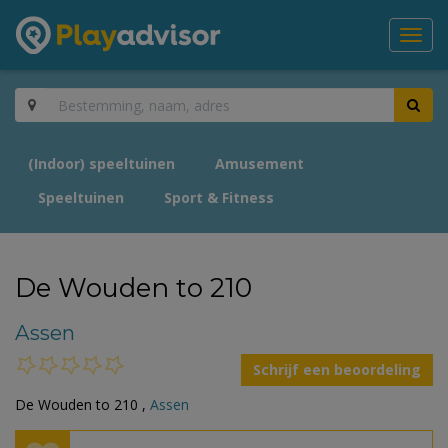
Toggl
navig
(Indoor) speeltuinen
Amusement
Speeltuinen
Sport & Fitness
De Wouden to 210
Assen
Schrijf een beoordeling
De Wouden to 210 ,
Assen