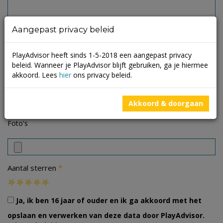
Aangepast privacy beleid
PlayAdvisor heeft sinds 1-5-2018 een aangepast privacy
beleid. Wanneer je PlayAdvisor blijft gebruiken, ga je hiermee
akkoord. Lees
hier
ons privacy beleid.
Akkoord & doorgaan
Foto's
*
Aantal sterren
Ja, ik ben 16 jaar of ouder en ik ga akkoord met het
opslaan en verwerken van deze data door PlayAdvisor.