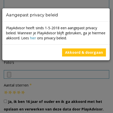
Aangepast privacy beleid
PlayAdvisor heeft sinds 1-5-2018 een aangepast privacy
beleid. Wanneer je PlayAdvisor blijft gebruiken, ga je hiermee
akkoord. Lees
hier
ons privacy beleid.
Akkoord & doorgaan
Foto's
*
Aantal sterren
Ja, ik ben 16 jaar of ouder en ik ga akkoord met het
opslaan en verwerken van deze data door PlayAdvisor.