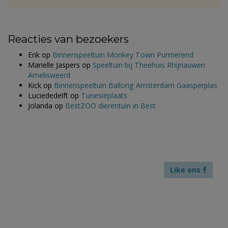
Reacties van bezoekers
Erik
op
Binnenspeeltuin Monkey Town Purmerend
Marielle Jaspers
op
Speeltuin bij Theehuis Rhijnauwen
Amelisweerd
Kick
op
Binnenspeeltuin Ballorig Amsterdam Gaasperplas
Luciededelft
op
Tunesiëplaats
Jolanda
op
BestZOO dierentuin in Best
Like ons