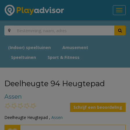
Toggl
navig
(Indoor) speeltuinen
Amusement
Speeltuinen
Sport & Fitness
Deelheugte 94 Heugtepad
Assen
Schrijf een beoordeling
Deelheugte Heugtepad ,
Assen