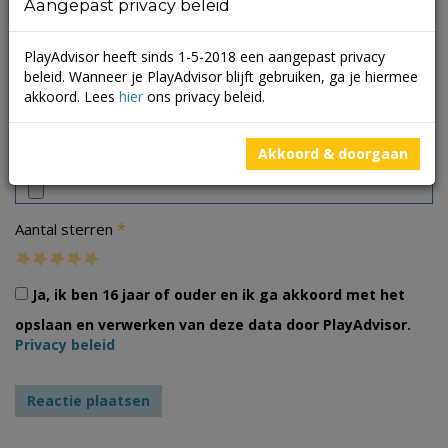
Aangepast privacy beleid
PlayAdvisor heeft sinds 1-5-2018 een aangepast privacy
beleid. Wanneer je PlayAdvisor blijft gebruiken, ga je hiermee
akkoord. Lees
hier
ons privacy beleid.
Foto's
Akkoord & doorgaan
*
Aantal sterren
Ja, ik ben 16 jaar of ouder en ik ga akkoord met het
opslaan en verwerken van deze data door PlayAdvisor.
Privacy beleid