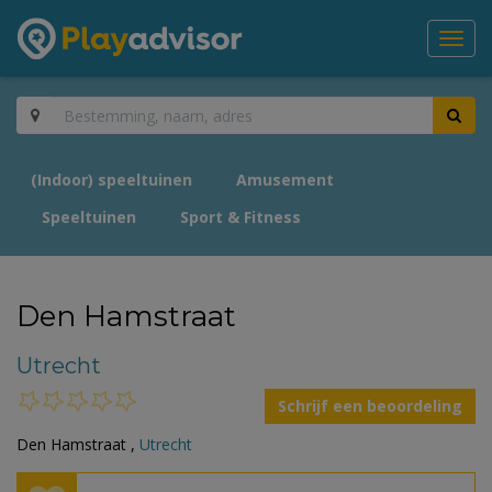
Toggl
navig
(Indoor) speeltuinen
Amusement
Speeltuinen
Sport & Fitness
Den Hamstraat
Utrecht
Schrijf een beoordeling
Den Hamstraat ,
Utrecht