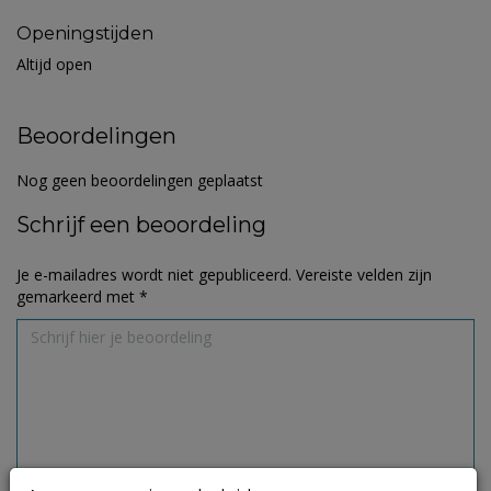
Openingstijden
Altijd open
Beoordelingen
Nog geen beoordelingen geplaatst
Schrijf een beoordeling
Je e-mailadres wordt niet gepubliceerd.
Vereiste velden zijn
gemarkeerd met
*