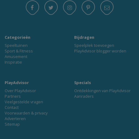
Categorieën
Bijdragen
Speeltuinen
Speelplek toevoegen
Sport & Fitness
PlayAdvisor blogger worden
Amusement
Inspiratie
PlayAdvisor
Specials
Over PlayAdvisor
Ontdekkingen van PlayAdvisor
Partners
Aanraders
Veelgestelde vragen
Contact
Voorwaarden & privacy
Adverteren
Sitemap