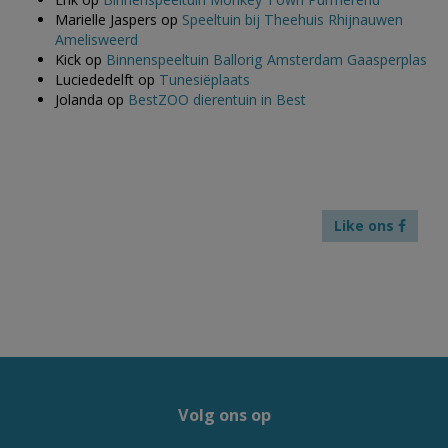
Marielle Jaspers
op
Speeltuin bij Theehuis Rhijnauwen
Amelisweerd
Kick
op
Binnenspeeltuin Ballorig Amsterdam Gaasperplas
Luciededelft
op
Tunesiëplaats
Jolanda
op
BestZOO dierentuin in Best
Like ons
Volg ons op