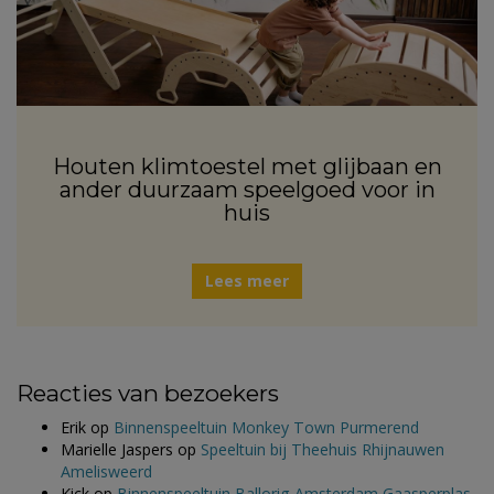
Houten klimtoestel met glijbaan en
ander duurzaam speelgoed voor in
huis
Lees meer
Reacties van bezoekers
Erik
op
Binnenspeeltuin Monkey Town Purmerend
Marielle Jaspers
op
Speeltuin bij Theehuis Rhijnauwen
Amelisweerd
Kick
op
Binnenspeeltuin Ballorig Amsterdam Gaasperplas