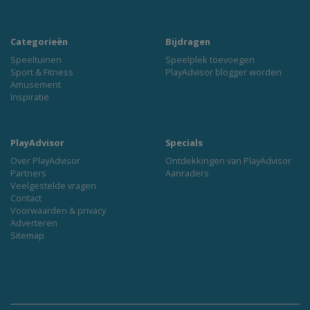
Categorieën
Bijdragen
Speeltuinen
Speelplek toevoegen
Sport & Fitness
PlayAdvisor blogger worden
Amusement
Inspiratie
PlayAdvisor
Specials
Over PlayAdvisor
Ontdekkingen van PlayAdvisor
Partners
Aanraders
Veelgestelde vragen
Contact
Voorwaarden & privacy
Adverteren
Sitemap