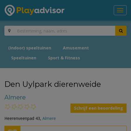
Toggl
navig
(Indoor) speeltuinen
Amusement
Speeltuinen
Sport & Fitness
Den Uylpark dierenweide
Almere
Schrijf een beoordeling
Heerenveenpad 43,
Almere