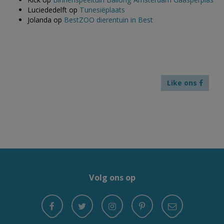
Luciededelft
op
Tunesiëplaats
Jolanda
op
BestZOO dierentuin in Best
Like ons
Volg ons op