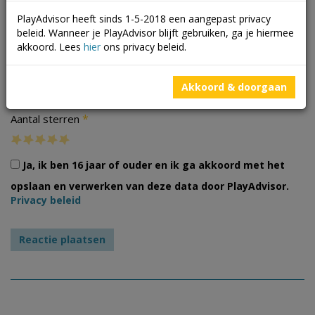
PlayAdvisor heeft sinds 1-5-2018 een aangepast privacy
beleid. Wanneer je PlayAdvisor blijft gebruiken, ga je hiermee
akkoord. Lees
hier
ons privacy beleid.
Foto's
Akkoord & doorgaan
*
Aantal sterren
Ja, ik ben 16 jaar of ouder en ik ga akkoord met het
opslaan en verwerken van deze data door PlayAdvisor.
Privacy beleid