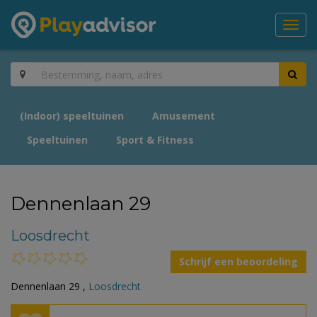
Toggl
navig
(Indoor) speeltuinen
Amusement
Speeltuinen
Sport & Fitness
Dennenlaan 29
Loosdrecht
Schrijf een beoordeling
Dennenlaan 29 ,
Loosdrecht