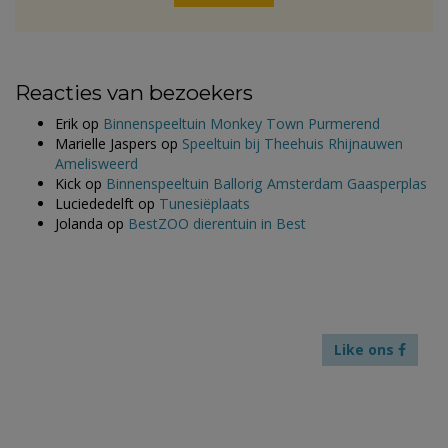
Reacties van bezoekers
Erik
op
Binnenspeeltuin Monkey Town Purmerend
Marielle Jaspers
op
Speeltuin bij Theehuis Rhijnauwen
Amelisweerd
Kick
op
Binnenspeeltuin Ballorig Amsterdam Gaasperplas
Luciededelft
op
Tunesiëplaats
Jolanda
op
BestZOO dierentuin in Best
Like ons