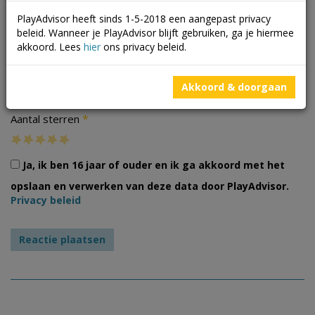
PlayAdvisor heeft sinds 1-5-2018 een aangepast privacy
beleid. Wanneer je PlayAdvisor blijft gebruiken, ga je hiermee
akkoord. Lees
hier
ons privacy beleid.
Foto's
Akkoord & doorgaan
*
Aantal sterren
Ja, ik ben 16 jaar of ouder en ik ga akkoord met het
opslaan en verwerken van deze data door PlayAdvisor.
Privacy beleid