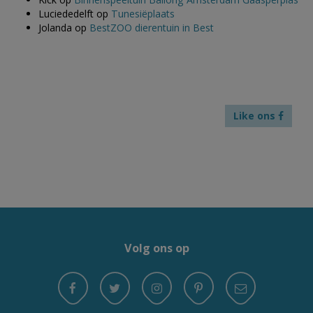
Luciededelft
op
Tunesiëplaats
Jolanda
op
BestZOO dierentuin in Best
Like ons
Volg ons op