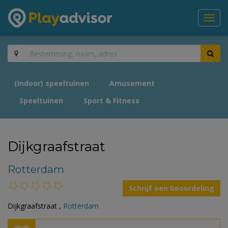
Toggl
navig
(Indoor) speeltuinen
Amusement
Speeltuinen
Sport & Fitness
Dijkgraafstraat
Rotterdam
Schrijf een beoordeling
Dijkgraafstraat ,
Rotterdam