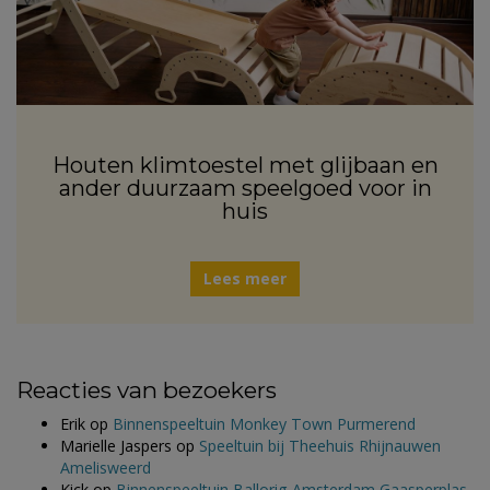
Houten klimtoestel met glijbaan en
ander duurzaam speelgoed voor in
huis
Lees meer
Reacties van bezoekers
Erik
op
Binnenspeeltuin Monkey Town Purmerend
Marielle Jaspers
op
Speeltuin bij Theehuis Rhijnauwen
Amelisweerd
Kick
op
Binnenspeeltuin Ballorig Amsterdam Gaasperplas