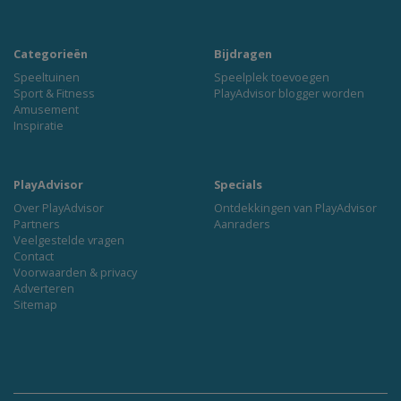
Categorieën
Bijdragen
Speeltuinen
Speelplek toevoegen
Sport & Fitness
PlayAdvisor blogger worden
Amusement
Inspiratie
PlayAdvisor
Specials
Over PlayAdvisor
Ontdekkingen van PlayAdvisor
Partners
Aanraders
Veelgestelde vragen
Contact
Voorwaarden & privacy
Adverteren
Sitemap