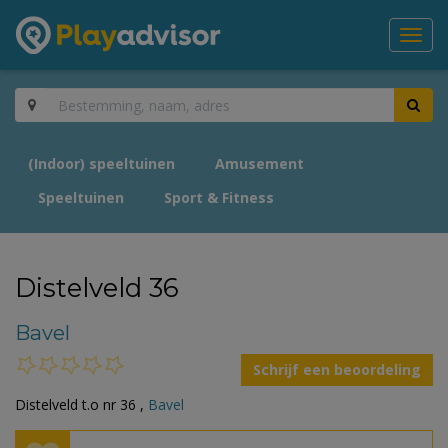
Toggl
navig
(Indoor) speeltuinen
Amusement
Speeltuinen
Sport & Fitness
Distelveld 36
Bavel
Schrijf een beoordeling
Distelveld t.o nr 36 ,
Bavel