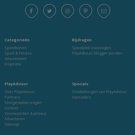
Categorieën
Bijdragen
Speeltuinen
Speelplek toevoegen
Sport & Fitness
PlayAdvisor blogger worden
Amusement
Inspiratie
PlayAdvisor
Specials
Over PlayAdvisor
Ontdekkingen van PlayAdvisor
Partners
Aanraders
Veelgestelde vragen
Contact
Voorwaarden & privacy
Adverteren
Sitemap