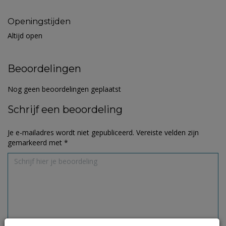
Openingstijden
Altijd open
Beoordelingen
Nog geen beoordelingen geplaatst
Schrijf een beoordeling
Je e-mailadres wordt niet gepubliceerd.
Vereiste velden zijn
gemarkeerd met
*