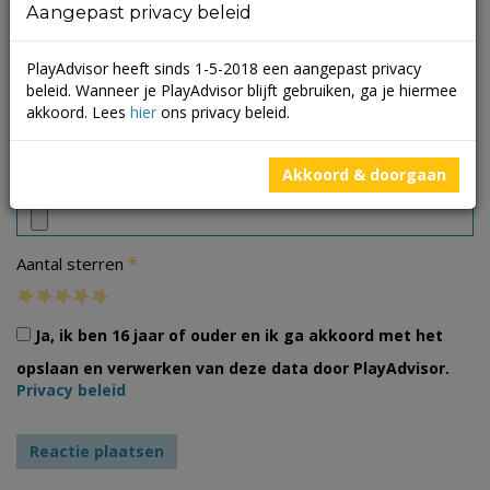
Aangepast privacy beleid
PlayAdvisor heeft sinds 1-5-2018 een aangepast privacy
beleid. Wanneer je PlayAdvisor blijft gebruiken, ga je hiermee
akkoord. Lees
hier
ons privacy beleid.
Foto's
Akkoord & doorgaan
*
Aantal sterren
Ja, ik ben 16 jaar of ouder en ik ga akkoord met het
opslaan en verwerken van deze data door PlayAdvisor.
Privacy beleid