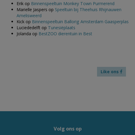
Erik
op
Binnenspeeltuin Monkey Town Purmerend
Marielle Jaspers
op
Speeltuin bij Theehuis Rhijnauwen
Amelisweerd
Kick
op
Binnenspeeltuin Ballorig Amsterdam Gaasperplas
Luciededelft
op
Tunesiëplaats
Jolanda
op
BestZOO dierentuin in Best
Like ons
Volg ons op