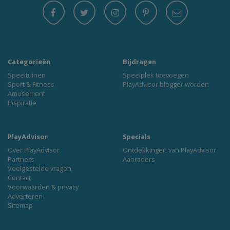
Categorieën
Bijdragen
Speeltuinen
Speelplek toevoegen
Sport & Fitness
PlayAdvisor blogger worden
Amusement
Inspiratie
PlayAdvisor
Specials
Over PlayAdvisor
Ontdekkingen van PlayAdvisor
Partners
Aanraders
Veelgestelde vragen
Contact
Voorwaarden & privacy
Adverteren
Sitemap