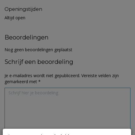
Openingstijden
Altijd open
Beoordelingen
Nog geen beoordelingen geplaatst
Schrijf een beoordeling
Je e-mailadres wordt niet gepubliceerd.
Vereiste velden zijn
gemarkeerd met
*