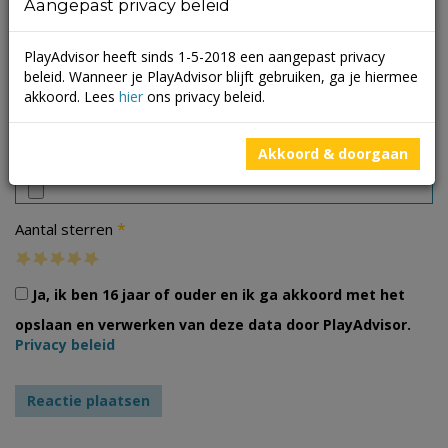
Aangepast privacy beleid
PlayAdvisor heeft sinds 1-5-2018 een aangepast privacy
beleid. Wanneer je PlayAdvisor blijft gebruiken, ga je hiermee
akkoord. Lees
hier
ons privacy beleid.
Foto's
Akkoord & doorgaan
*
Aantal sterren
Ja, ik ben 16 jaar of ouder en ik ga akkoord met het
opslaan en verwerken van deze data door PlayAdvisor.
Privacy beleid