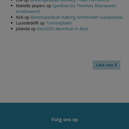
Marielle Jaspers
op
Speeltuin bij Theehuis Rhijnauwen
Amelisweerd
Kick
op
Binnenspeeltuin Ballorig Amsterdam Gaasperplas
Luciededelft
op
Tunesiëplaats
Jolanda
op
BestZOO dierentuin in Best
Like ons
Volg ons op