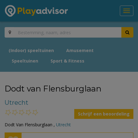
Toggl
navig
(Indoor) speeltuinen
Amusement
Speeltuinen
Sport & Fitness
Dodt van Flensburglaan
Utrecht
Schrijf een beoordeling
Dodt Van Flensburglaan ,
Utrecht