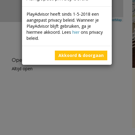
PlayAdvisor heeft sinds 1-5-2018 een
aangepast privacy beleid. Wanneer je
Leaflet
| ©
Mapbox
©
OpenStreetMap
PlayAdvisor blijft gebruiken, ga je
hiermee akkoord. Lees
hier
ons privacy
beleid.
Akkoord & doorgaan
Openingstijden
Altijd open