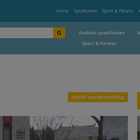
Home
Speeltuinen
Sport & Fitness
(Indoor) speeltuinen
Sport & Fitness
Schrijf een beoordeling