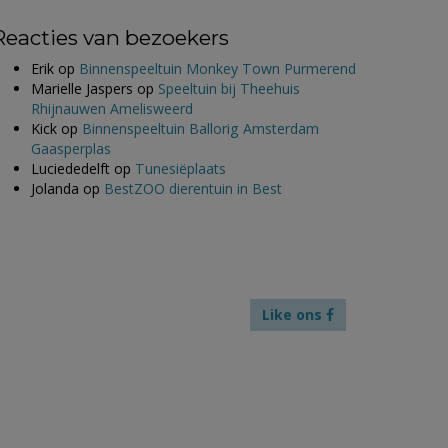
Reacties van bezoekers
Erik
op
Binnenspeeltuin Monkey Town Purmerend
Marielle Jaspers
op
Speeltuin bij Theehuis
Rhijnauwen Amelisweerd
Kick
op
Binnenspeeltuin Ballorig Amsterdam
Gaasperplas
Luciededelft
op
Tunesiëplaats
Jolanda
op
BestZOO dierentuin in Best
Like ons