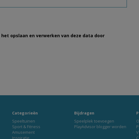
et het opslaan en verwerken van deze data door
Categorieën
Bijdragen
P
Speeltuinen
Speelplek toevoegen
O
Sport & Fitness
PlayAdvisor blogger worden
P
Amusement
V
Inspiratie
C