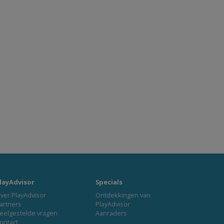
layAdvisor
Specials
ver PlayAdvisor
Ontdekkingen van
artners
PlayAdvisor
eelgestelde vragen
Aanraders
ontact