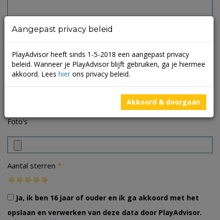
Aangepast privacy beleid
PlayAdvisor heeft sinds 1-5-2018 een aangepast privacy
beleid. Wanneer je PlayAdvisor blijft gebruiken, ga je hiermee
akkoord. Lees
hier
ons privacy beleid.
Akkoord & doorgaan
Foto's
*
Aantal sterren
Ja, ik ben 16 jaar of ouder en ik ga akkoord met het
opslaan en verwerken van deze data door PlayAdvisor.