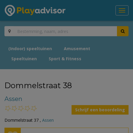
Toggl
navig
(Indoor) speeltuinen
Amusement
Speeltuinen
Sport & Fitness
Dommelstraat 38
Assen
Schrijf een beoordeling
Dommelstraat 37 ,
Assen