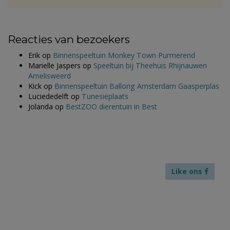
Reacties van bezoekers
Erik
op
Binnenspeeltuin Monkey Town Purmerend
Marielle Jaspers
op
Speeltuin bij Theehuis Rhijnauwen
Amelisweerd
Kick
op
Binnenspeeltuin Ballorig Amsterdam Gaasperplas
Luciededelft
op
Tunesiëplaats
Jolanda
op
BestZOO dierentuin in Best
Like ons