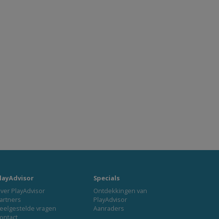
layAdvisor
Specials
ver PlayAdvisor
Ontdekkingen van
artners
PlayAdvisor
eelgestelde vragen
Aanraders
ontact