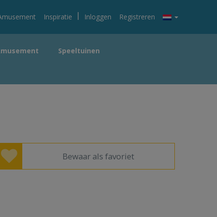
|
Amusement
Inspiratie
Inloggen
Registreren
Amusement
Speeltuinen
Bewaar als favoriet