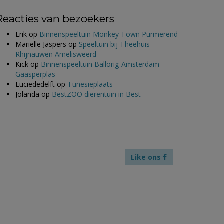
Reacties van bezoekers
Erik
op
Binnenspeeltuin Monkey Town Purmerend
Marielle Jaspers
op
Speeltuin bij Theehuis
Rhijnauwen Amelisweerd
Kick
op
Binnenspeeltuin Ballorig Amsterdam
Gaasperplas
Luciededelft
op
Tunesiëplaats
Jolanda
op
BestZOO dierentuin in Best
Like ons