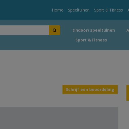
Home
Speeltuinen
Sport & Fitness
(Indoor) speeltuinen
Sport & Fitness
Schrijf een beoordeling