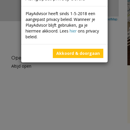
PlayAdvisor heeft sinds 1-5-2018 een
aangepast privacy beleid. Wanneer je
Leaflet
| ©
Mapbox
©
OpenStreetMap
PlayAdvisor blijft gebruiken, ga je
hiermee akkoord. Lees
hier
ons privacy
beleid.
Akkoord & doorgaan
Openingstijden
Altijd open