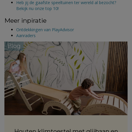
Heb jij de gaafste speeltuinen ter wereld al bezocht?
Bekijk nu onze top 10!
Meer inpiratie
Ontdekkingen van PlayAdvisor
Aanraders
Blog
Houten klimtoestel met glijbaan en