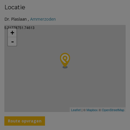
Locatie
Dr. Plaslaan ,
Ammerzoden
5.21778751.74613
+
-
Leaflet
| ©
Mapbox
©
OpenStreetMap
Route opvragen