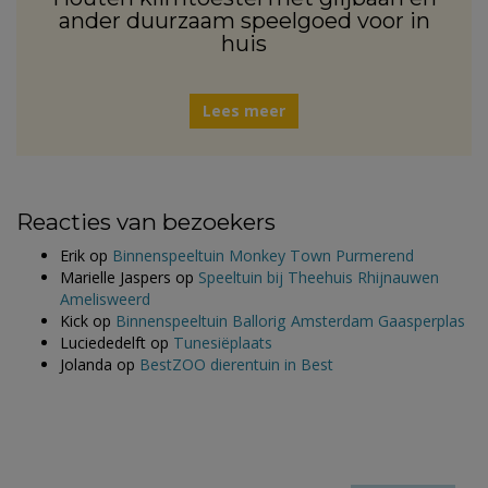
ander duurzaam speelgoed voor in
huis
Lees meer
Reacties van bezoekers
Erik
op
Binnenspeeltuin Monkey Town Purmerend
Marielle Jaspers
op
Speeltuin bij Theehuis Rhijnauwen
Amelisweerd
Kick
op
Binnenspeeltuin Ballorig Amsterdam Gaasperplas
Luciededelft
op
Tunesiëplaats
Jolanda
op
BestZOO dierentuin in Best