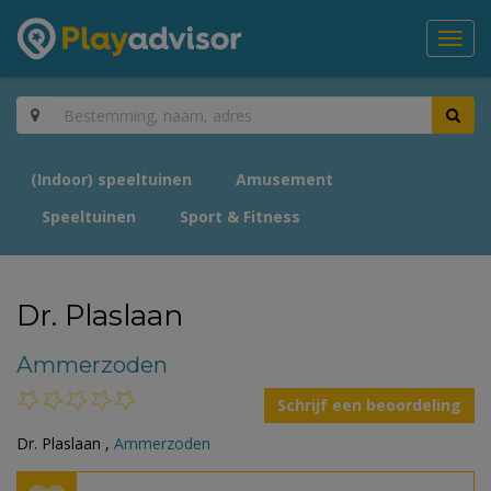
Toggl
navig
(Indoor) speeltuinen
Amusement
Speeltuinen
Sport & Fitness
Dr. Plaslaan
Ammerzoden
Schrijf een beoordeling
Dr. Plaslaan ,
Ammerzoden