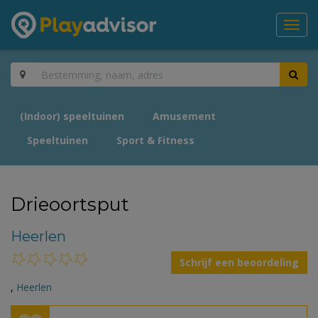
Toggl
navig
(Indoor) speeltuinen
Amusement
Speeltuinen
Sport & Fitness
Drieoortsput
Heerlen
Schrijf een beoordeling
,
Heerlen