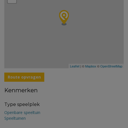
Leaflet
| ©
Mapbox
©
OpenStreetMap
Route opvragen
Kenmerken
Type speelplek
Openbare speeltuin
Speeltuinen