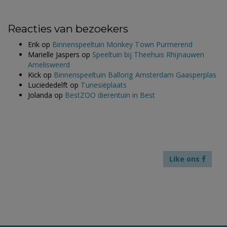
Reacties van bezoekers
Erik
op
Binnenspeeltuin Monkey Town Purmerend
Marielle Jaspers
op
Speeltuin bij Theehuis Rhijnauwen
Amelisweerd
Kick
op
Binnenspeeltuin Ballorig Amsterdam Gaasperplas
Luciededelft
op
Tunesiëplaats
Jolanda
op
BestZOO dierentuin in Best
Like ons