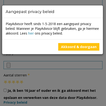
Aangepast privacy beleid
PlayAdvisor heeft sinds 1-5-2018 een aangepast privacy
beleid. Wanneer je PlayAdvisor blijft gebruiken, ga je hiermee
akkoord. Lees
hier
ons privacy beleid.
Akkoord & doorgaan
Foto's
*
Aantal sterren
Ja, ik ben 16 jaar of ouder en ik ga akkoord met het
opslaan en verwerken van deze data door PlayAdvisor.
Privacy beleid