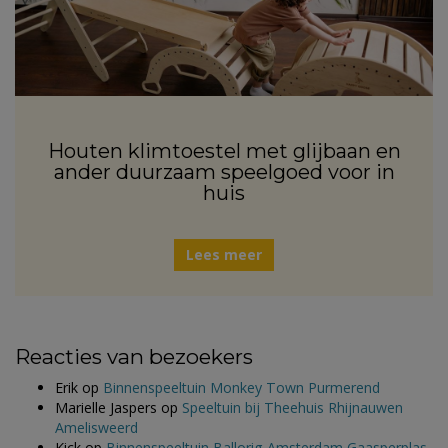
Houten klimtoestel met glijbaan en
ander duurzaam speelgoed voor in
huis
Lees meer
Reacties van bezoekers
Erik
op
Binnenspeeltuin Monkey Town Purmerend
Marielle Jaspers
op
Speeltuin bij Theehuis Rhijnauwen
Amelisweerd
Kick
op
Binnenspeeltuin Ballorig Amsterdam Gaasperplas