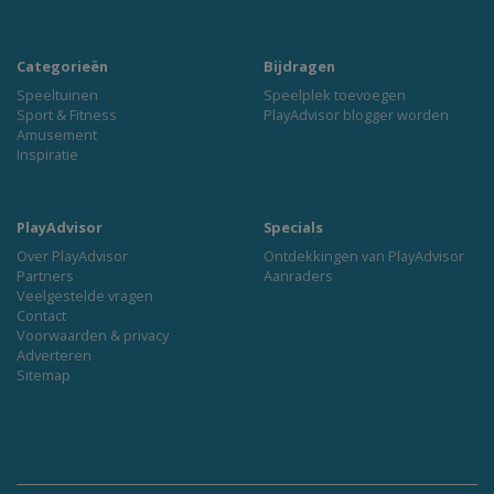
Categorieën
Bijdragen
Speeltuinen
Speelplek toevoegen
Sport & Fitness
PlayAdvisor blogger worden
Amusement
Inspiratie
PlayAdvisor
Specials
Over PlayAdvisor
Ontdekkingen van PlayAdvisor
Partners
Aanraders
Veelgestelde vragen
Contact
Voorwaarden & privacy
Adverteren
Sitemap