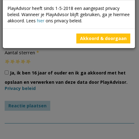
PlayAdvisor heeft sinds 1-5-2018 een aangepast privacy
beleid. Wanneer je PlayAdvisor blijft gebruiken, ga je hiermee
akkoord. Lees
hier
ons privacy beleid.
Foto's
Akkoord & doorgaan
*
Aantal sterren
Ja, ik ben 16 jaar of ouder en ik ga akkoord met het
opslaan en verwerken van deze data door PlayAdvisor.
Privacy beleid