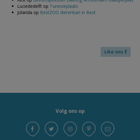
Luciededelft
op
Tunesiëplaats
Jolanda
op
BestZOO dierentuin in Best
Like ons
Volg ons op