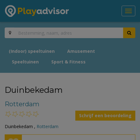
Toggl
navig
(Indoor) speeltuinen
Amusement
Speeltuinen
Sport & Fitness
Duinbekedam
Rotterdam
Schrijf een beoordeling
Duinbekedam ,
Rotterdam