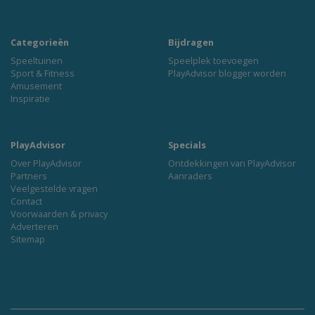
Categorieën
Bijdragen
Speeltuinen
Speelplek toevoegen
Sport & Fitness
PlayAdvisor blogger worden
Amusement
Inspiratie
PlayAdvisor
Specials
Over PlayAdvisor
Ontdekkingen van PlayAdvisor
Partners
Aanraders
Veelgestelde vragen
Contact
Voorwaarden & privacy
Adverteren
Sitemap