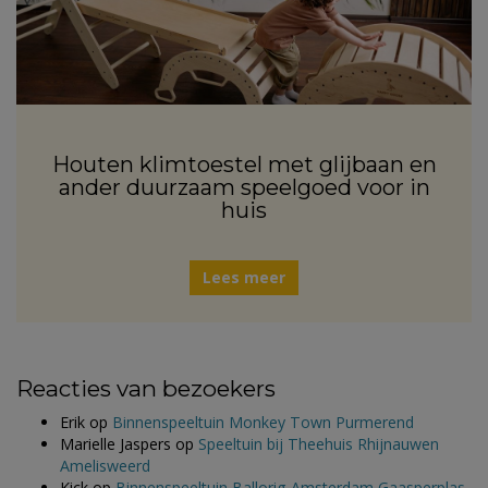
Houten klimtoestel met glijbaan en
ander duurzaam speelgoed voor in
huis
Lees meer
Reacties van bezoekers
Erik
op
Binnenspeeltuin Monkey Town Purmerend
Marielle Jaspers
op
Speeltuin bij Theehuis Rhijnauwen
Amelisweerd
Kick
op
Binnenspeeltuin Ballorig Amsterdam Gaasperplas