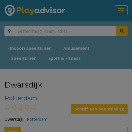
Toggl
navig
(Indoor) speeltuinen
Amusement
Speeltuinen
Sport & Fitness
Dwarsdijk
Rotterdam
Schrijf een beoordeling
Dwarsdijk ,
Rotterdam