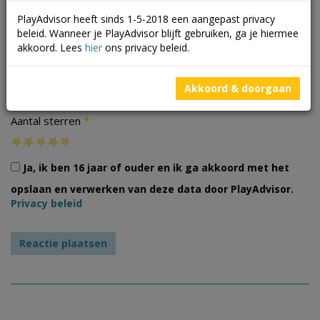
PlayAdvisor heeft sinds 1-5-2018 een aangepast privacy
beleid. Wanneer je PlayAdvisor blijft gebruiken, ga je hiermee
akkoord. Lees
hier
ons privacy beleid.
Foto's
Akkoord & doorgaan
*
Aantal sterren
Ja, ik ben 16 jaar of ouder en ik ga akkoord met het
opslaan en verwerken van deze data door PlayAdvisor.
Privacy beleid