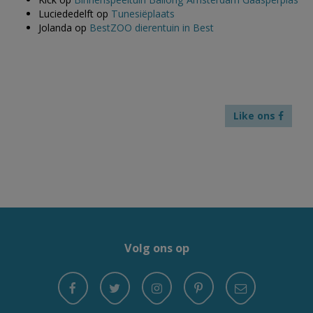
Luciededelft
op
Tunesiëplaats
Jolanda
op
BestZOO dierentuin in Best
Like ons
Volg ons op