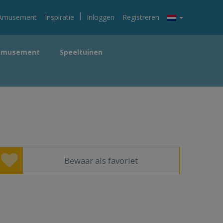
|
Amusement
Inspiratie
Inloggen
Registreren
Amusement
Speeltuinen
Bewaar als favoriet