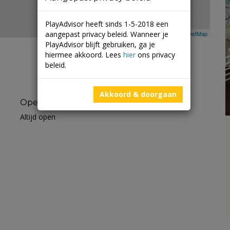
PlayAdvisor heeft sinds 1-5-2018 een
aangepast privacy beleid. Wanneer je
Leaflet
| ©
Mapbox
©
OpenStreetMap
PlayAdvisor blijft gebruiken, ga je
hiermee akkoord. Lees
hier
ons privacy
beleid.
Akkoord & doorgaan
Openingstijden
Altijd open