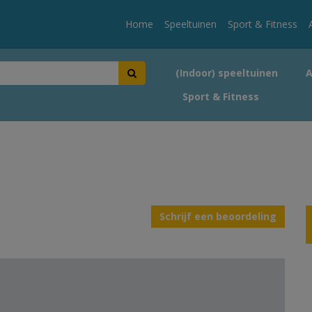
Home
Speeltuinen
Sport & Fitness
(Indoor) speeltuinen
Sport & Fitness
Schrijf een beoordeling