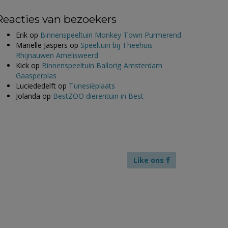
Reacties van bezoekers
Erik
op
Binnenspeeltuin Monkey Town Purmerend
Marielle Jaspers
op
Speeltuin bij Theehuis
Rhijnauwen Amelisweerd
Kick
op
Binnenspeeltuin Ballorig Amsterdam
Gaasperplas
Luciededelft
op
Tunesiëplaats
Jolanda
op
BestZOO dierentuin in Best
Like ons