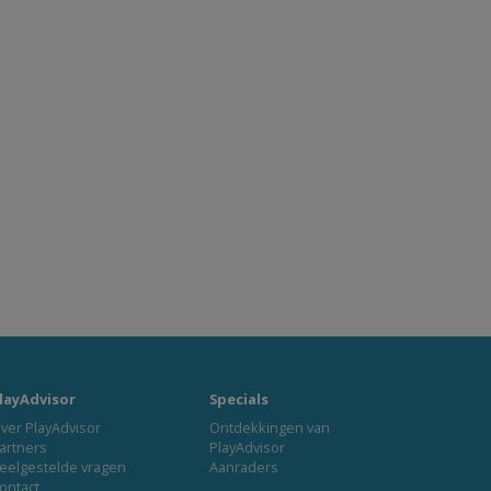
layAdvisor
Specials
ver PlayAdvisor
Ontdekkingen van
artners
PlayAdvisor
eelgestelde vragen
Aanraders
ontact