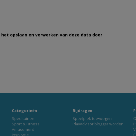
et het opslaan en verwerken van deze data door
Categorieën
Bijdragen
P
Speeltuinen
Speelplek toevoegen
O
Sport & Fitness
PlayAdvisor blogger worden
P
Amusement
V
Inspiratie
C