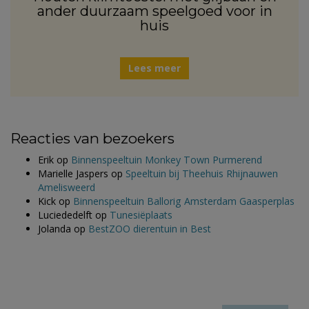
ander duurzaam speelgoed voor in
huis
Lees meer
Reacties van bezoekers
Erik
op
Binnenspeeltuin Monkey Town Purmerend
Marielle Jaspers
op
Speeltuin bij Theehuis Rhijnauwen
Amelisweerd
Kick
op
Binnenspeeltuin Ballorig Amsterdam Gaasperplas
Luciededelft
op
Tunesiëplaats
Jolanda
op
BestZOO dierentuin in Best