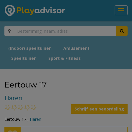
Toggl
navig
(Indoor) speeltuinen
Amusement
Speeltuinen
Sport & Fitness
Eertouw 17
Haren
Schrijf een beoordeling
Eertouw 17 ,
Haren