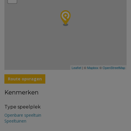
Leaflet
| ©
Mapbox
©
OpenStreetMap
Route opvragen
Kenmerken
Type speelplek
Openbare speeltuin
Speeltuinen