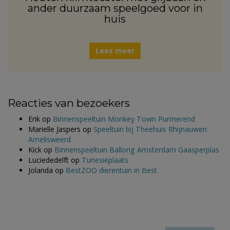
ander duurzaam speelgoed voor in
huis
Lees meer
Reacties van bezoekers
Erik
op
Binnenspeeltuin Monkey Town Purmerend
Marielle Jaspers
op
Speeltuin bij Theehuis Rhijnauwen
Amelisweerd
Kick
op
Binnenspeeltuin Ballorig Amsterdam Gaasperplas
Luciededelft
op
Tunesiëplaats
Jolanda
op
BestZOO dierentuin in Best