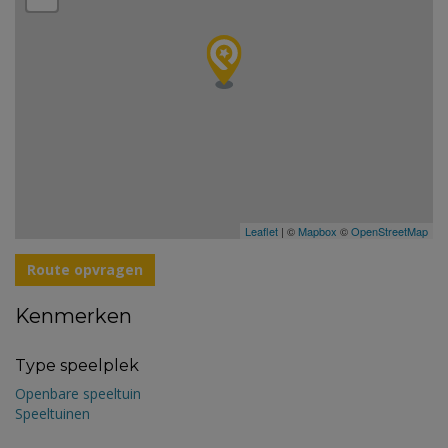
Leaflet
| ©
Mapbox
©
OpenStreetMap
Route opvragen
Kenmerken
Type speelplek
Openbare speeltuin
Speeltuinen