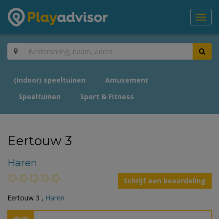
Toggl
navig
(Indoor) speeltuinen
Amusement
Speeltuinen
Sport & Fitness
Eertouw 3
Haren
Schrijf een beoordeling
Eertouw 3 ,
Haren