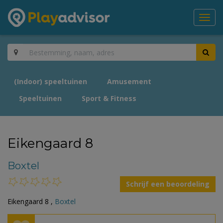
Toggl
navig
(Indoor) speeltuinen
Amusement
Speeltuinen
Sport & Fitness
Eikengaard 8
Boxtel
Schrijf een beoordeling
Eikengaard 8 ,
Boxtel