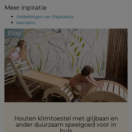
Meer inpiratie
Ontdekkingen van PlayAdvisor
Aanraders
Blog
Houten klimtoestel met glijbaan en
ander duurzaam speelgoed voor in
huis