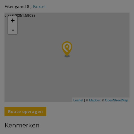
Eikengaard 8 ,
Boxtel
5.33878351.59038
+
-
Leaflet
| ©
Mapbox
©
OpenStreetMap
Route opvragen
Kenmerken