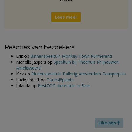
Lees meer
Reacties van bezoekers
Erik
op
Binnenspeeltuin Monkey Town Purmerend
Marielle Jaspers
op
Speeltuin bij Theehuis Rhijnauwen
Amelisweerd
Kick
op
Binnenspeeltuin Ballorig Amsterdam Gaasperplas
Luciededelft
op
Tunesiëplaats
Jolanda
op
BestZOO dierentuin in Best
Like ons