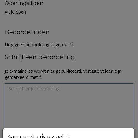
Openingstijden
Altijd open
Beoordelingen
Nog geen beoordelingen geplaatst
Schrijf een beoordeling
Je e-mailadres wordt niet gepubliceerd.
Vereiste velden zijn
gemarkeerd met
*
Aangepast privacy beleid