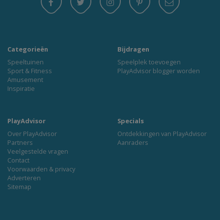
Categorieën
Bijdragen
Speeltuinen
Speelplek toevoegen
Sport & Fitness
PlayAdvisor blogger worden
Amusement
Inspiratie
PlayAdvisor
Specials
Over PlayAdvisor
Ontdekkingen van PlayAdvisor
Partners
Aanraders
Veelgestelde vragen
Contact
Voorwaarden & privacy
Adverteren
Sitemap