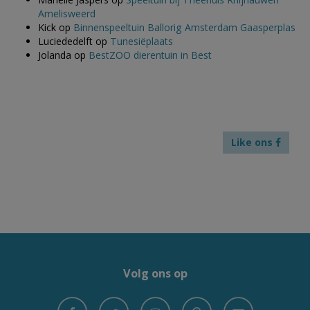
Amelisweerd
Kick
op
Binnenspeeltuin Ballorig Amsterdam Gaasperplas
Luciededelft
op
Tunesiëplaats
Jolanda
op
BestZOO dierentuin in Best
Like ons
Volg ons op