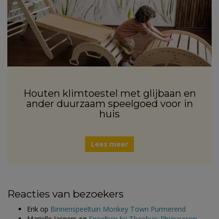
Houten klimtoestel met glijbaan en
ander duurzaam speelgoed voor in
huis
Lees meer
Reacties van bezoekers
Erik
op
Binnenspeeltuin Monkey Town Purmerend
Marielle Jaspers
op
Speeltuin bij Theehuis Rhijnauwen