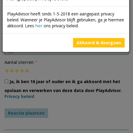
PlayAdvisor heeft sinds 1-5-2018 een aangepast privacy
beleid. Wanneer je PlayAdvisor blijft gebruiken, ga je hiermee
akkoord. Lees
hier
ons privacy beleid.
Foto's
Akkoord & doorgaan
*
Aantal sterren
Ja, ik ben 16 jaar of ouder en ik ga akkoord met het
opslaan en verwerken van deze data door PlayAdvisor.
Privacy beleid