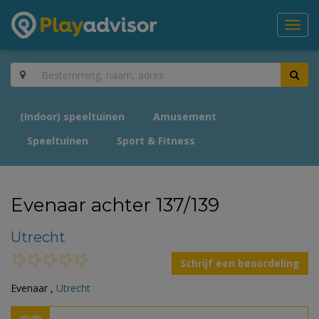
Toggl
navig
(Indoor) speeltuinen
Amusement
Speeltuinen
Sport & Fitness
Evenaar achter 137/139
Utrecht
Schrijf een beoordeling
Evenaar ,
Utrecht