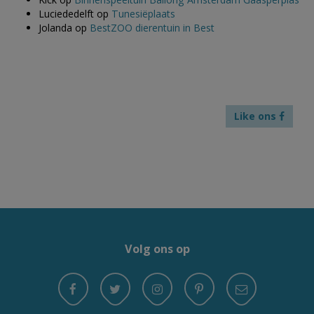
Luciededelft
op
Tunesiëplaats
Jolanda
op
BestZOO dierentuin in Best
Like ons
Volg ons op