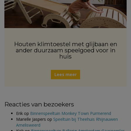
Houten klimtoestel met glijbaan en
ander duurzaam speelgoed voor in
huis
Lees meer
Reacties van bezoekers
Erik
op
Binnenspeeltuin Monkey Town Purmerend
Marielle Jaspers
op
Speeltuin bij Theehuis Rhijnauwen
Amelisweerd
Kick
op
Binnenspeeltuin Ballorig Amsterdam Gaasperplas