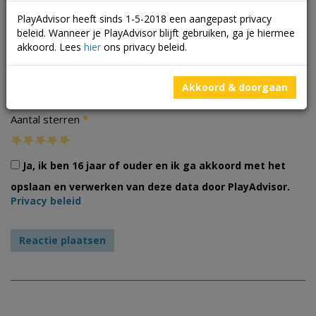
PlayAdvisor heeft sinds 1-5-2018 een aangepast privacy
beleid. Wanneer je PlayAdvisor blijft gebruiken, ga je hiermee
akkoord. Lees
hier
ons privacy beleid.
Foto's
Akkoord & doorgaan
*
Aantal sterren
Ja, ik ben 16 jaar of ouder en ik ga akkoord met het
opslaan en verwerken van deze data door PlayAdvisor.
Privacy beleid