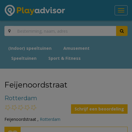
Toggl
navig
(Indoor) speeltuinen
Amusement
Speeltuinen
Sport & Fitness
Feijenoordstraat
Rotterdam
Schrijf een beoordeling
Feijenoordstraat ,
Rotterdam