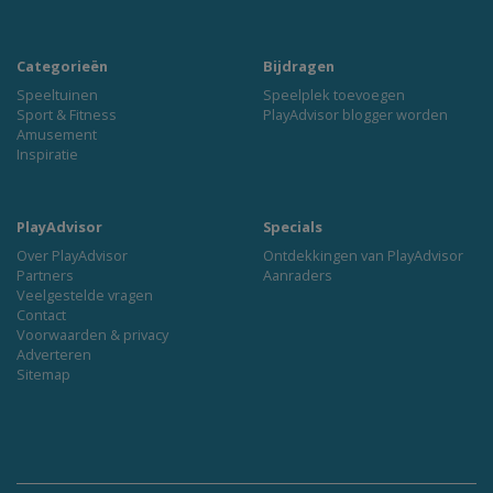
Categorieën
Bijdragen
Speeltuinen
Speelplek toevoegen
Sport & Fitness
PlayAdvisor blogger worden
Amusement
Inspiratie
PlayAdvisor
Specials
Over PlayAdvisor
Ontdekkingen van PlayAdvisor
Partners
Aanraders
Veelgestelde vragen
Contact
Voorwaarden & privacy
Adverteren
Sitemap