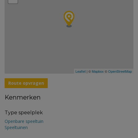
Leaflet
| ©
Mapbox
©
OpenStreetMap
Route opvragen
Kenmerken
Type speelplek
Openbare speeltuin
Speeltuinen