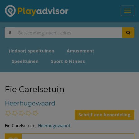
Toggl
navig
(Indoor) speeltuinen
Amusement
Speeltuinen
Sport & Fitness
Fie Carelsetuin
Heerhugowaard
Schrijf een beoordeling
Fie Carelsetuin ,
Heerhugowaard