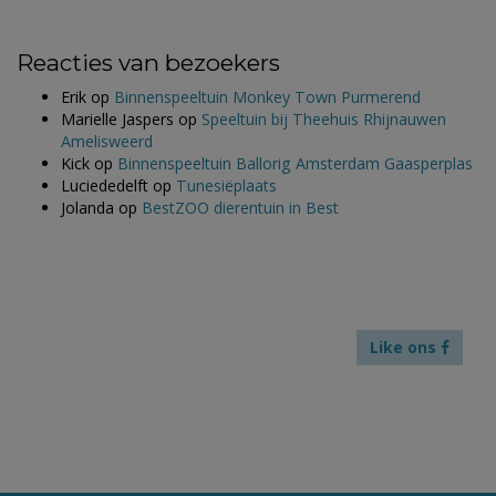
Reacties van bezoekers
Erik
op
Binnenspeeltuin Monkey Town Purmerend
Marielle Jaspers
op
Speeltuin bij Theehuis Rhijnauwen
Amelisweerd
Kick
op
Binnenspeeltuin Ballorig Amsterdam Gaasperplas
Luciededelft
op
Tunesiëplaats
Jolanda
op
BestZOO dierentuin in Best
Like ons