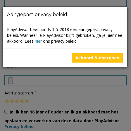
Aangepast privacy beleid
PlayAdvisor heeft sinds 1-5-2018 een aangepast privacy
beleid. Wanneer je PlayAdvisor blijft gebruiken, ga je hiermee
akkoord. Lees
hier
ons privacy beleid.
Akkoord & doorgaan
Foto's
*
Aantal sterren
Ja, ik ben 16 jaar of ouder en ik ga akkoord met het
opslaan en verwerken van deze data door PlayAdvisor.
Privacy beleid