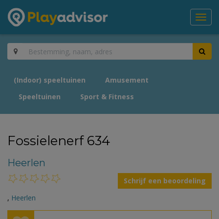
Toggl
navig
(Indoor) speeltuinen
Amusement
Speeltuinen
Sport & Fitness
Fossielenerf 634
Heerlen
Schrijf een beoordeling
,
Heerlen