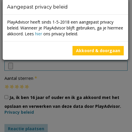
Aangepast privacy beleid
PlayAdvisor heeft sinds 1-5-2018 een aangepast privacy
beleid. Wanneer je PlayAdvisor blijft gebruiken, ga je hiermee
akkoord. Lees
hier
ons privacy beleid.
Akkoord & doorgaan
Foto's
*
Aantal sterren
Ja, ik ben 16 jaar of ouder en ik ga akkoord met het
opslaan en verwerken van deze data door PlayAdvisor.
Privacy beleid