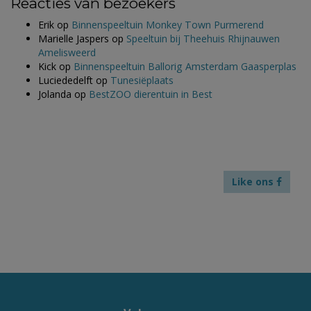
Reacties van bezoekers
Erik
op
Binnenspeeltuin Monkey Town Purmerend
Marielle Jaspers
op
Speeltuin bij Theehuis Rhijnauwen
Amelisweerd
Kick
op
Binnenspeeltuin Ballorig Amsterdam Gaasperplas
Luciededelft
op
Tunesiëplaats
Jolanda
op
BestZOO dierentuin in Best
Like ons