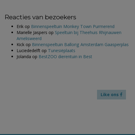
Reacties van bezoekers
Erik
op
Binnenspeeltuin Monkey Town Purmerend
Marielle Jaspers
op
Speeltuin bij Theehuis Rhijnauwen
Amelisweerd
Kick
op
Binnenspeeltuin Ballorig Amsterdam Gaasperplas
Luciededelft
op
Tunesiëplaats
Jolanda
op
BestZOO dierentuin in Best
Like ons