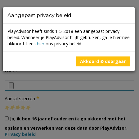
Aangepast privacy beleid
PlayAdvisor heeft sinds 1-5-2018 een aangepast privacy
beleid. Wanneer je PlayAdvisor blijft gebruiken, ga je hiermee
akkoord. Lees
hier
ons privacy beleid.
Akkoord & doorgaan
Foto's
*
Aantal sterren
Ja, ik ben 16 jaar of ouder en ik ga akkoord met het
opslaan en verwerken van deze data door PlayAdvisor.
Privacy beleid