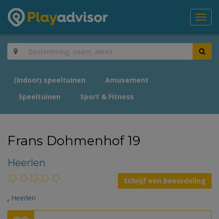
Toggl
navig
(Indoor) speeltuinen
Amusement
Speeltuinen
Sport & Fitness
Frans Dohmenhof 19
Heerlen
Schrijf een beoordeling
,
Heerlen