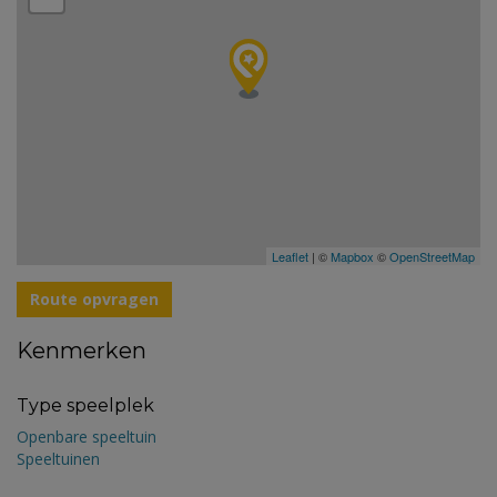
Leaflet
| ©
Mapbox
©
OpenStreetMap
Route opvragen
Kenmerken
Type speelplek
Openbare speeltuin
Speeltuinen