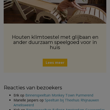
Houten klimtoestel met glijbaan en
ander duurzaam speelgoed voor in
huis
Lees meer
Reacties van bezoekers
Erik
op
Binnenspeeltuin Monkey Town Purmerend
Marielle Jaspers
op
Speeltuin bij Theehuis Rhijnauwen
Amelisweerd
Kick
op
Binnenspeeltuin Ballorig Amsterdam Gaasperplas