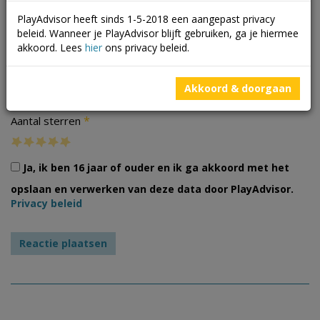
PlayAdvisor heeft sinds 1-5-2018 een aangepast privacy
beleid. Wanneer je PlayAdvisor blijft gebruiken, ga je hiermee
akkoord. Lees
hier
ons privacy beleid.
Foto's
Akkoord & doorgaan
*
Aantal sterren
Ja, ik ben 16 jaar of ouder en ik ga akkoord met het
opslaan en verwerken van deze data door PlayAdvisor.
Privacy beleid