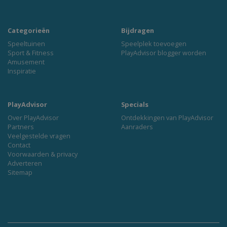
Categorieën
Bijdragen
Speeltuinen
Speelplek toevoegen
Sport & Fitness
PlayAdvisor blogger worden
Amusement
Inspiratie
PlayAdvisor
Specials
Over PlayAdvisor
Ontdekkingen van PlayAdvisor
Partners
Aanraders
Veelgestelde vragen
Contact
Voorwaarden & privacy
Adverteren
Sitemap