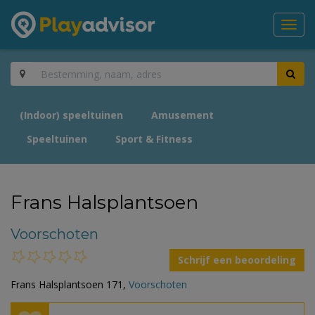
Toggl
navig
(Indoor) speeltuinen
Amusement
Speeltuinen
Sport & Fitness
Frans Halsplantsoen
Voorschoten
Schrijf een beoordeling
Frans Halsplantsoen 171,
Voorschoten