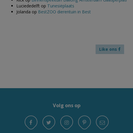
Luciededelft
op
Tunesiëplaats
Jolanda
op
BestZOO dierentuin in Best
Like ons
Volg ons op