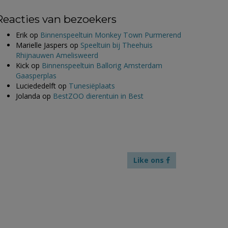
Reacties van bezoekers
Erik
op
Binnenspeeltuin Monkey Town Purmerend
Marielle Jaspers
op
Speeltuin bij Theehuis
Rhijnauwen Amelisweerd
Kick
op
Binnenspeeltuin Ballorig Amsterdam
Gaasperplas
Luciededelft
op
Tunesiëplaats
Jolanda
op
BestZOO dierentuin in Best
Like ons