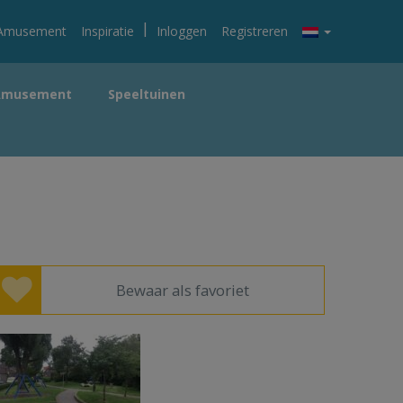
|
Amusement
Inspiratie
Inloggen
Registreren
Amusement
Speeltuinen
Bewaar als favoriet