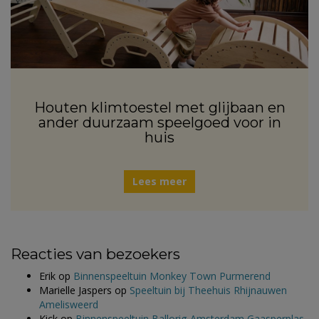
Houten klimtoestel met glijbaan en
ander duurzaam speelgoed voor in
huis
Lees meer
Reacties van bezoekers
Erik
op
Binnenspeeltuin Monkey Town Purmerend
Marielle Jaspers
op
Speeltuin bij Theehuis Rhijnauwen
Amelisweerd
Kick
op
Binnenspeeltuin Ballorig Amsterdam Gaasperplas