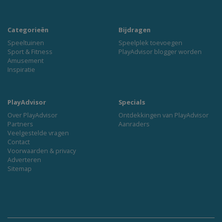
Categorieën
Bijdragen
Speeltuinen
Speelplek toevoegen
Sport & Fitness
PlayAdvisor blogger worden
Amusement
Inspiratie
PlayAdvisor
Specials
Over PlayAdvisor
Ontdekkingen van PlayAdvisor
Partners
Aanraders
Veelgestelde vragen
Contact
Voorwaarden & privacy
Adverteren
Sitemap