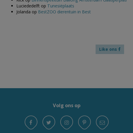
Luciededelft
op
Tunesiëplaats
Jolanda
op
BestZOO dierentuin in Best
Like ons
Volg ons op