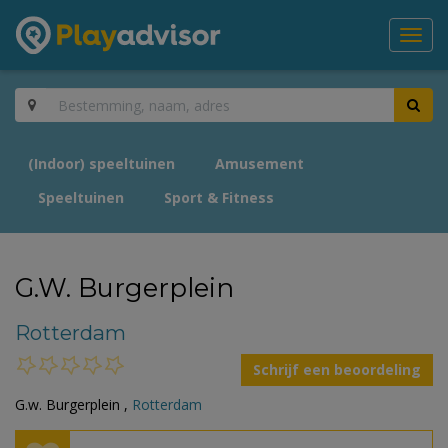
Toggl
navig
(Indoor) speeltuinen
Amusement
Speeltuinen
Sport & Fitness
G.W. Burgerplein
Rotterdam
Schrijf een beoordeling
G.w. Burgerplein ,
Rotterdam