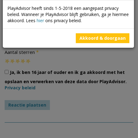
PlayAdvisor heeft sinds 1-5-2018 een aangepast privacy
beleid. Wanneer je PlayAdvisor blijft gebruiken, ga je hiermee
akkoord. Lees
hier
ons privacy beleid.
Foto's
Akkoord & doorgaan
*
Aantal sterren
Ja, ik ben 16 jaar of ouder en ik ga akkoord met het
opslaan en verwerken van deze data door PlayAdvisor.
Privacy beleid