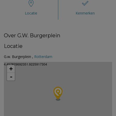
Locatie
Kenmerken
Over G.W. Burgerplein
Locatie
G.w. Burgerplein ,
Rotterdam
4.457829692351.9225917304
+
-