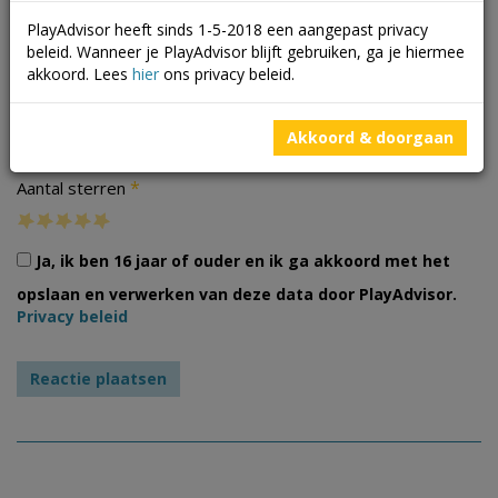
PlayAdvisor heeft sinds 1-5-2018 een aangepast privacy
beleid. Wanneer je PlayAdvisor blijft gebruiken, ga je hiermee
akkoord. Lees
hier
ons privacy beleid.
Foto's
Akkoord & doorgaan
*
Aantal sterren
Ja, ik ben 16 jaar of ouder en ik ga akkoord met het
opslaan en verwerken van deze data door PlayAdvisor.
Privacy beleid