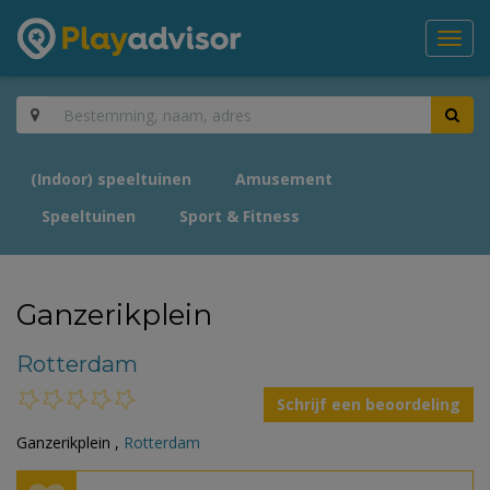
Toggl
navig
(Indoor) speeltuinen
Amusement
Speeltuinen
Sport & Fitness
Ganzerikplein
Rotterdam
Schrijf een beoordeling
Ganzerikplein ,
Rotterdam