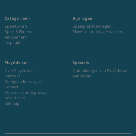
Categorieën
Bijdragen
Speeltuinen
Speelplek toevoegen
Sport & Fitness
PlayAdvisor blogger worden
Amusement
Inspiratie
PlayAdvisor
Specials
Over PlayAdvisor
Ontdekkingen van PlayAdvisor
Partners
Aanraders
Veelgestelde vragen
Contact
Voorwaarden & privacy
Adverteren
Sitemap