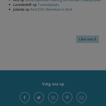
Luciededelft
op
Tunesiëplaats
Jolanda
op
BestZOO dierentuin in Best
Like ons
Volg ons op