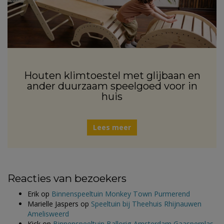
Houten klimtoestel met glijbaan en
ander duurzaam speelgoed voor in
huis
Lees meer
Reacties van bezoekers
Erik
op
Binnenspeeltuin Monkey Town Purmerend
Marielle Jaspers
op
Speeltuin bij Theehuis Rhijnauwen
Amelisweerd
Kick
op
Binnenspeeltuin Ballorig Amsterdam Gaasperplas