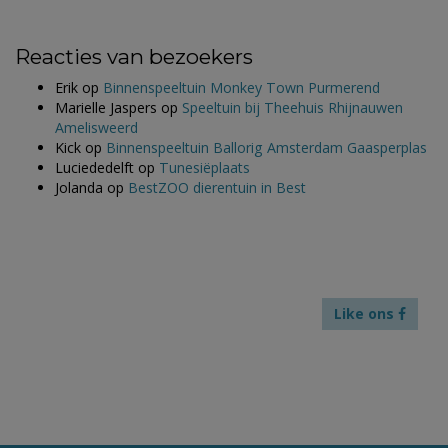
Reacties van bezoekers
Erik
op
Binnenspeeltuin Monkey Town Purmerend
Marielle Jaspers
op
Speeltuin bij Theehuis Rhijnauwen
Amelisweerd
Kick
op
Binnenspeeltuin Ballorig Amsterdam Gaasperplas
Luciededelft
op
Tunesiëplaats
Jolanda
op
BestZOO dierentuin in Best
Like ons