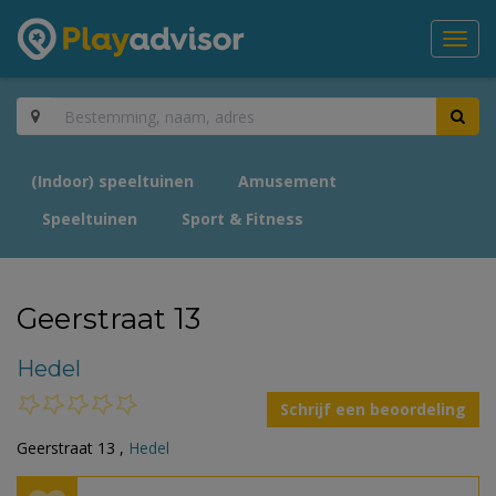
Toggl
navig
(Indoor) speeltuinen
Amusement
Speeltuinen
Sport & Fitness
Geerstraat 13
Hedel
Schrijf een beoordeling
Geerstraat 13 ,
Hedel