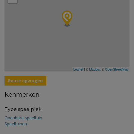
Leaflet
| ©
Mapbox
©
OpenStreetMap
Route opvragen
Kenmerken
Type speelplek
Openbare speeltuin
Speeltuinen