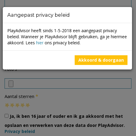
Aangepast privacy beleid
PlayAdvisor heeft sinds 1-5-2018 een aangepast privacy
beleid. Wanneer je PlayAdvisor blijft gebruiken, ga je hiermee
akkoord. Lees
hier
ons privacy beleid.
Akkoord & doorgaan
Foto's
*
Aantal sterren
Ja, ik ben 16 jaar of ouder en ik ga akkoord met het
opslaan en verwerken van deze data door PlayAdvisor.
Privacy beleid