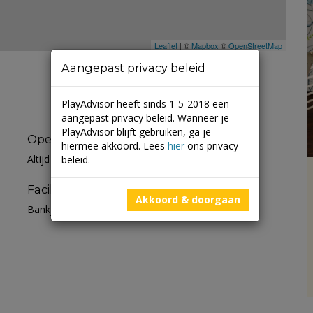
Leaflet
| ©
Mapbox
©
OpenStreetMap
Aangepast privacy beleid
PlayAdvisor heeft sinds 1-5-2018 een
aangepast privacy beleid. Wanneer je
PlayAdvisor blijft gebruiken, ga je
Openingstijden
hiermee akkoord. Lees
hier
ons privacy
Altijd open
beleid.
Faciliteiten
Akkoord & doorgaan
Bankje