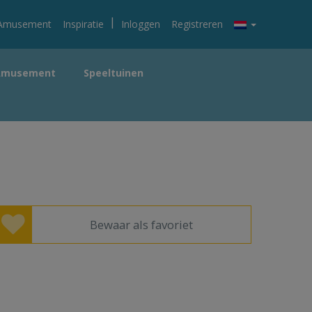
|
Amusement
Inspiratie
Inloggen
Registreren
Amusement
Speeltuinen
Bewaar als favoriet