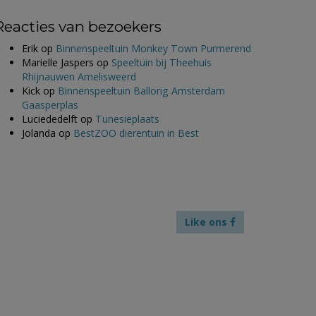
Reacties van bezoekers
Erik
op
Binnenspeeltuin Monkey Town Purmerend
Marielle Jaspers
op
Speeltuin bij Theehuis
Rhijnauwen Amelisweerd
Kick
op
Binnenspeeltuin Ballorig Amsterdam
Gaasperplas
Luciededelft
op
Tunesiëplaats
Jolanda
op
BestZOO dierentuin in Best
Like ons