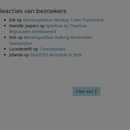
Reacties van bezoekers
Erik
op
Binnenspeeltuin Monkey Town Purmerend
Marielle Jaspers
op
Speeltuin bij Theehuis
Rhijnauwen Amelisweerd
Kick
op
Binnenspeeltuin Ballorig Amsterdam
Gaasperplas
Luciededelft
op
Tunesiëplaats
Jolanda
op
BestZOO dierentuin in Best
Like ons