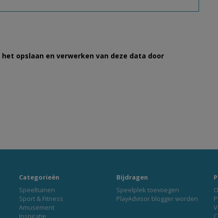
et het opslaan en verwerken van deze data door
Categorieën
Bijdragen
P
Speeltuinen
Speelplek toevoegen
O
Sport & Fitness
PlayAdvisor blogger worden
P
Amusement
V
Inspiratie
C