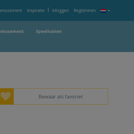
|
Amusement
Inspiratie
Inloggen
Registreren
Amusement
Speeltuinen
Bewaar als favoriet