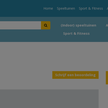
Home
Speeltuinen
Sport & Fitness
(Indoor) speeltuinen
Sport & Fitness
Schrijf een beoordeling