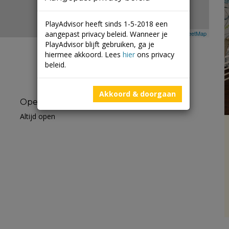
PlayAdvisor heeft sinds 1-5-2018 een
aangepast privacy beleid. Wanneer je
Leaflet
| ©
Mapbox
©
OpenStreetMap
PlayAdvisor blijft gebruiken, ga je
hiermee akkoord. Lees
hier
ons privacy
beleid.
Akkoord & doorgaan
Openingstijden
Altijd open