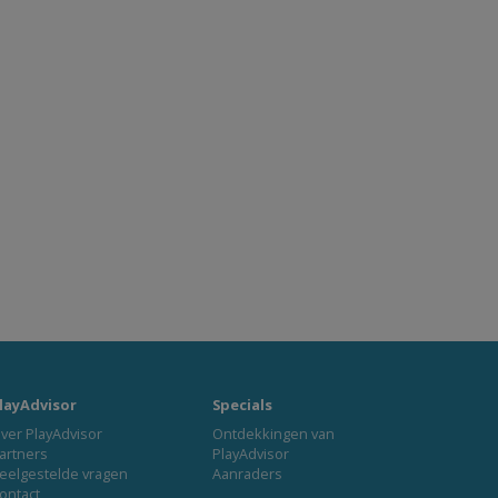
layAdvisor
Specials
ver PlayAdvisor
Ontdekkingen van
artners
PlayAdvisor
eelgestelde vragen
Aanraders
ontact