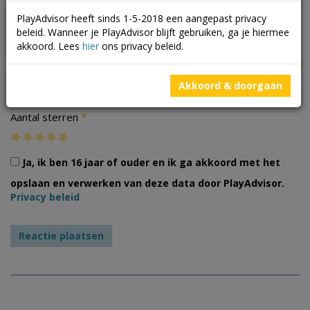
PlayAdvisor heeft sinds 1-5-2018 een aangepast privacy
beleid. Wanneer je PlayAdvisor blijft gebruiken, ga je hiermee
akkoord. Lees
hier
ons privacy beleid.
Foto's
Akkoord & doorgaan
*
Aantal sterren
Ja, ik ben 16 jaar of ouder en ik ga akkoord met het
opslaan en verwerken van deze data door PlayAdvisor.
Privacy beleid