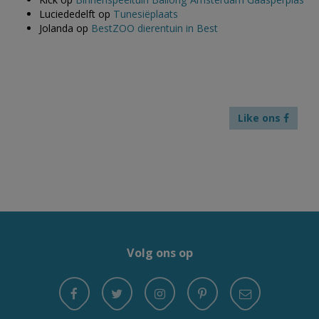
Luciededelft
op
Tunesiëplaats
Jolanda
op
BestZOO dierentuin in Best
Like ons
Volg ons op