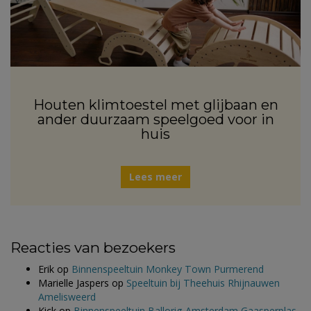
Houten klimtoestel met glijbaan en
ander duurzaam speelgoed voor in
huis
Lees meer
Reacties van bezoekers
Erik
op
Binnenspeeltuin Monkey Town Purmerend
Marielle Jaspers
op
Speeltuin bij Theehuis Rhijnauwen
Amelisweerd
Kick
op
Binnenspeeltuin Ballorig Amsterdam Gaasperplas