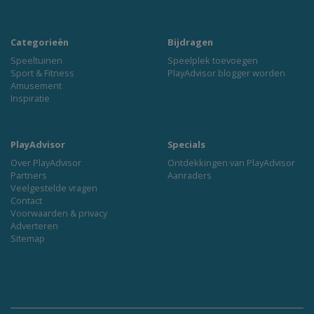
Categorieën
Bijdragen
Speeltuinen
Speelplek toevoegen
Sport & Fitness
PlayAdvisor blogger worden
Amusement
Inspiratie
PlayAdvisor
Specials
Over PlayAdvisor
Ontdekkingen van PlayAdvisor
Partners
Aanraders
Veelgestelde vragen
Contact
Voorwaarden & privacy
Adverteren
Sitemap