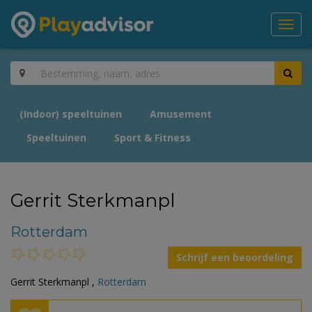
Toggl
navig
(Indoor) speeltuinen
Amusement
Speeltuinen
Sport & Fitness
Gerrit Sterkmanpl
Rotterdam
Schrijf een beoordeling
Gerrit Sterkmanpl ,
Rotterdam