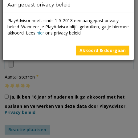
Aangepast privacy beleid
PlayAdvisor heeft sinds 1-5-2018 een aangepast privacy
beleid. Wanneer je PlayAdvisor blijft gebruiken, ga je hiermee
akkoord. Lees
hier
ons privacy beleid.
Foto's
Akkoord & doorgaan
*
Aantal sterren
Ja, ik ben 16 jaar of ouder en ik ga akkoord met het
opslaan en verwerken van deze data door PlayAdvisor.
Privacy beleid