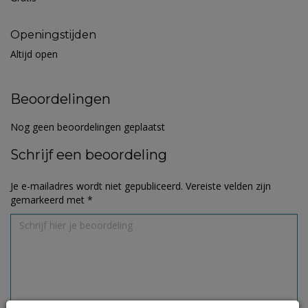
Openingstijden
Altijd open
Beoordelingen
Nog geen beoordelingen geplaatst
Schrijf een beoordeling
Je e-mailadres wordt niet gepubliceerd.
Vereiste velden zijn
gemarkeerd met
*