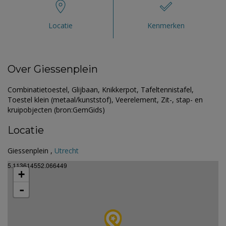
Locatie
Kenmerken
Over Giessenplein
Combinatietoestel, Glijbaan, Knikkerpot, Tafeltennistafel,
Toestel klein (metaal/kunststof), Veerelement, Zit-, stap- en
kruipobjecten (bron:GemGids)
Locatie
Giessenplein ,
Utrecht
5.113614552.066449
+
-