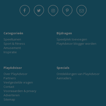
Categorieën
Bijdragen
Speeltuinen
Speelplek toevoegen
Sport & Fitness
PlayAdvisor blogger worden
Amusement
Inspiratie
PlayAdvisor
Specials
Over PlayAdvisor
Ontdekkingen van PlayAdvisor
Partners
Aanraders
Veelgestelde vragen
Contact
Voorwaarden & privacy
Adverteren
Sitemap