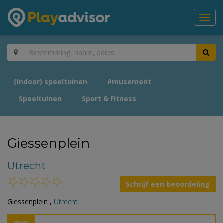
Toggl
navig
(Indoor) speeltuinen
Amusement
Speeltuinen
Sport & Fitness
Giessenplein
Utrecht
Schrijf een beoordeling
Giessenplein ,
Utrecht