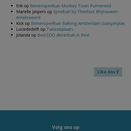
Erik
op
Binnenspeeltuin Monkey Town Purmerend
Marielle Jaspers
op
Speeltuin bij Theehuis Rhijnauwen
Amelisweerd
Kick
op
Binnenspeeltuin Ballorig Amsterdam Gaasperplas
Luciededelft
op
Tunesiëplaats
Jolanda
op
BestZOO dierentuin in Best
Like ons
Volg ons op