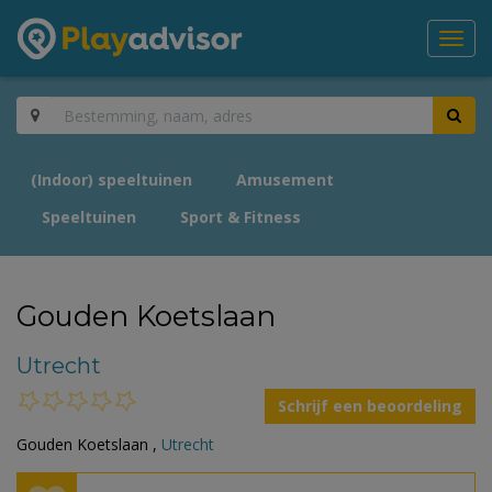
Toggl
navig
(Indoor) speeltuinen
Amusement
Speeltuinen
Sport & Fitness
Gouden Koetslaan
Utrecht
Schrijf een beoordeling
Gouden Koetslaan ,
Utrecht