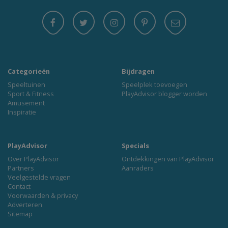
Categorieën
Bijdragen
Speeltuinen
Speelplek toevoegen
Sport & Fitness
PlayAdvisor blogger worden
Amusement
Inspiratie
PlayAdvisor
Specials
Over PlayAdvisor
Ontdekkingen van PlayAdvisor
Partners
Aanraders
Veelgestelde vragen
Contact
Voorwaarden & privacy
Adverteren
Sitemap