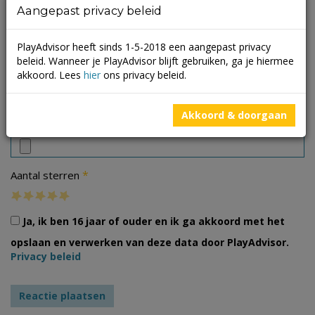
Aangepast privacy beleid
PlayAdvisor heeft sinds 1-5-2018 een aangepast privacy
beleid. Wanneer je PlayAdvisor blijft gebruiken, ga je hiermee
akkoord. Lees
hier
ons privacy beleid.
Foto's
Akkoord & doorgaan
*
Aantal sterren
Ja, ik ben 16 jaar of ouder en ik ga akkoord met het
opslaan en verwerken van deze data door PlayAdvisor.
Privacy beleid