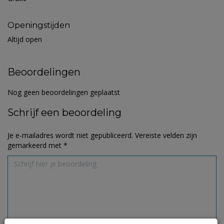
Openingstijden
Altijd open
Beoordelingen
Nog geen beoordelingen geplaatst
Schrijf een beoordeling
Je e-mailadres wordt niet gepubliceerd.
Vereiste velden zijn
gemarkeerd met
*