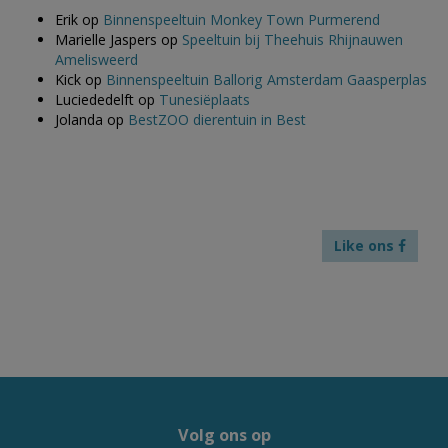
Erik
op
Binnenspeeltuin Monkey Town Purmerend
Marielle Jaspers
op
Speeltuin bij Theehuis Rhijnauwen
Amelisweerd
Kick
op
Binnenspeeltuin Ballorig Amsterdam Gaasperplas
Luciededelft
op
Tunesiëplaats
Jolanda
op
BestZOO dierentuin in Best
Like ons
Volg ons op